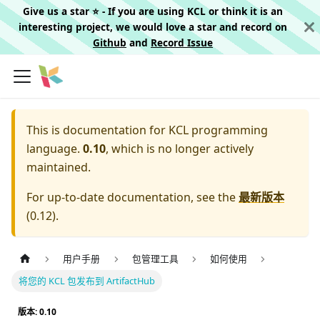
Give us a star ⭐️ - If you are using KCL or think it is an
interesting project, we would love a star and record on
Github
and
Record Issue
This is documentation for
KCL programming
language.
0.10
, which is no longer actively
maintained.
For up-to-date documentation, see the
最新版本
(
0.12
).
用户手册
包管理工具
如何使用
将您的 KCL 包发布到 ArtifactHub
版本: 0.10