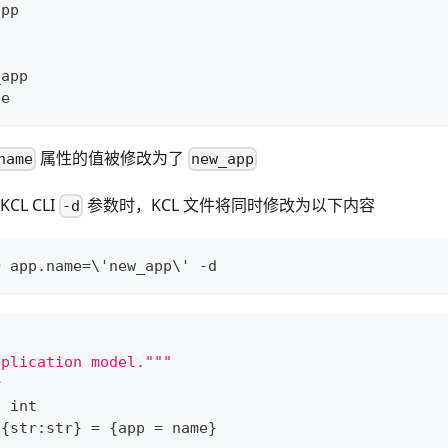
app
1
_app
ue
属性的值被修改为了
name
new_app
L CLI
参数时，KCL 文件将同时修改为以下内容
-d
O app.name
=
\
'new_app
\
' -d
pplication model."""
r
:
int
{
str
:
str
}
=
{
app 
=
 name
}