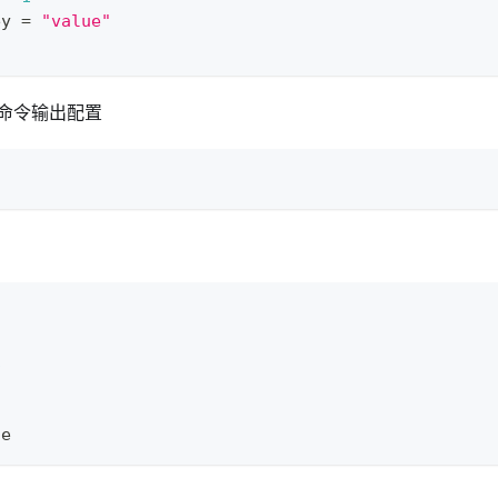
ey 
=
"value"
命令输出配置
1
ue