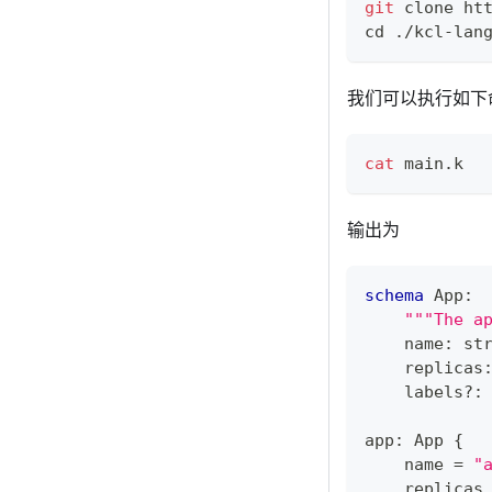
git
 clone ht
cd
 ./kcl-lan
我们可以执行如下
cat
 main.k
输出为
schema
 App
:
"""The a
    name
:
st
    replicas
    labels
?
:
app
:
 App 
{
    name 
=
"
    replicas