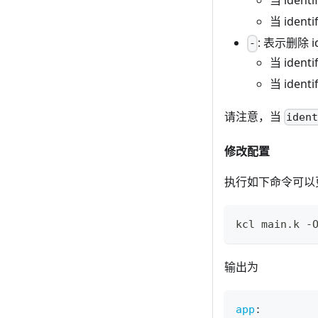
当 ident
当 iden
: 表示删除 id
-
当 iden
当 ide
请注意，当
iden
修改配置
执行如下命令可以
kcl main.k -
输出为
app
: