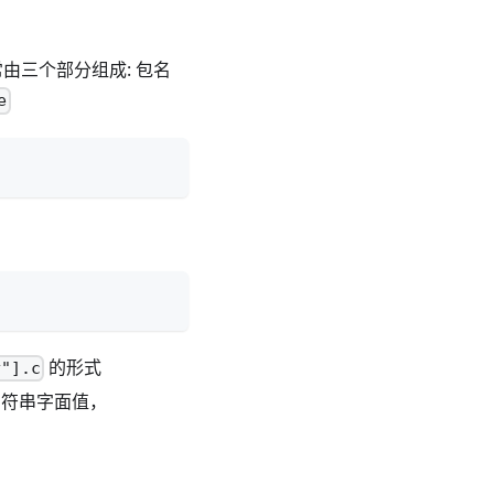
由三个部分组成: 包名
e
的形式
y"].c
字符串字面值，