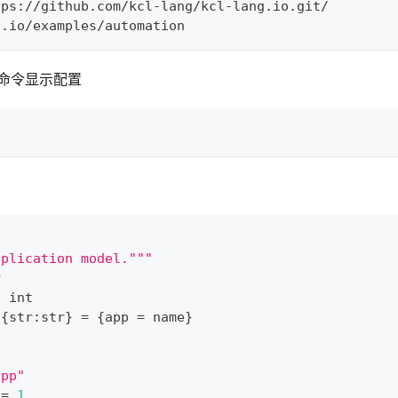
tps://github.com/kcl-lang/kcl-lang.io.git/
g.io/examples/automation
命令显示配置
pplication model."""
r
:
int
{
str
:
str
}
=
{
app 
=
 name
}
app"
 
=
1