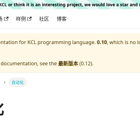
g KCL or think it is an interesting project, we would love a star an
场
样例
社区
博客
entation for
KCL programming language.
0.10
, which is no 
e documentation, see the
最新版本
(
0.12
).
自动化
化