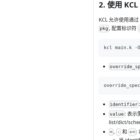
2. 使用 KC
KCL 允许使用通过 
, 配置标识符
pkg
kcl main.k -
override_s
override_spe
identifier
: 表
value
list/dict/s
,
和
:
=
-
+=