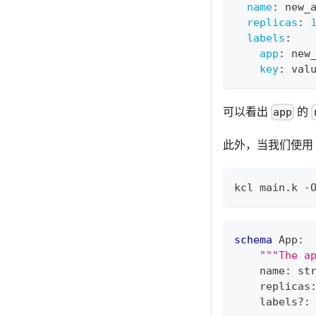
name
:
 new_
replicas
:
labels
:
app
:
 new
key
:
 val
可以看出
的
app
此外，当我们使用 KC
kcl main.k -
schema
 App
:
"""The a
    name
:
st
    replicas
    labels
?
: