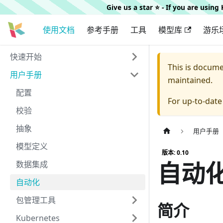
Give us a star ⭐️ - If you are usin
使用文档
参考手册
工具
模型库
游乐
快速开始
This is docum
用户手册
maintained.
配置
For up-to-dat
校验
抽象
用户手册
模型定义
版本: 0.10
自动
数据集成
自动化
包管理工具
简介
Kubernetes