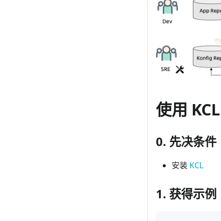
使用 KC
0. 先决条件
安装
KCL
1. 获得示例