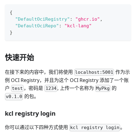
{
"DefaultOciRegistry"
:
"ghcr.io"
,
"DefaultOciRepo"
:
"kcl-lang"
}
快速开始
在接下来的内容中，我们将使用
作为示
localhost:5001
例 OCI Registry，并且为这个 OCI Registry 添加了一个账
户
，密码是
, 上传一个名称为
的
test
1234
MyPkg
的包。
v0.1.0
kcl registry login
你可以通过以下四种方式使用
。
kcl registry login