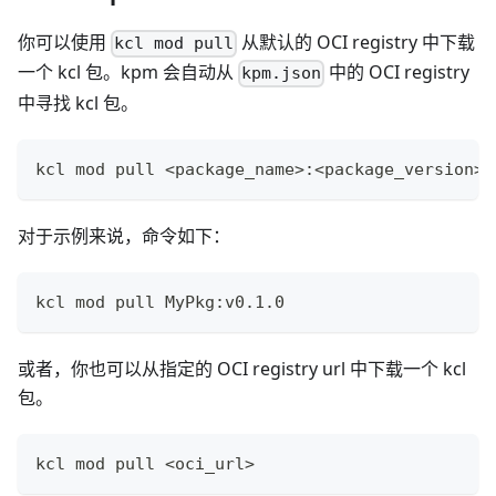
你可以使用
从默认的 OCI registry 中下载
kcl mod pull
一个 kcl 包。kpm 会自动从
中的 OCI registry
kpm.json
中寻找 kcl 包。
kcl mod pull 
<
package_name
>
:
<
package_version
>
对于示例来说，命令如下：
kcl mod pull MyPkg:v0.1.0
或者，你也可以从指定的 OCI registry url 中下载一个 kcl
包。
kcl mod pull 
<
oci_url
>