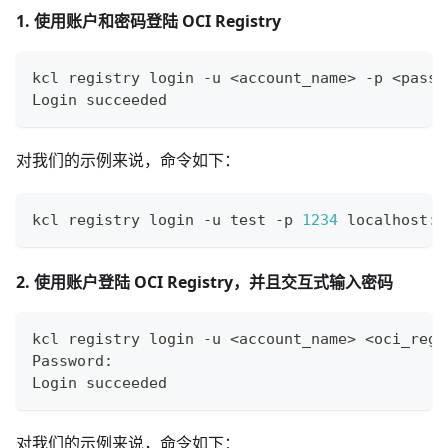
1. 使用账户和密码登陆 OCI Registry
kcl registry login -u 
<
account_name
>
 -p 
<
passw
Login succeeded
对我们的示例来说，命令如下：
kcl registry login -u 
test
 -p 
1234
 localhost:5
2. 使用账户登陆 OCI Registry，并且交互式输入密码
kcl registry login -u 
<
account_name
>
<
oci_regi
Password:
Login succeeded
对我们的示例来说，命令如下：