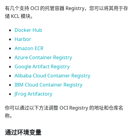
有几个支持 OCI 的托管容器 Registry，您可以将其用于存
储 KCL 模块。
Docker Hub
Harbor
Amazon ECR
Azure Container Registry
Google Artifact Registry
Alibaba Cloud Container Registry
IBM Cloud Container Registry
JFrog Artifactory
你可以通过以下方法调整 OCI Registry 的地址和仓库名
称。
通过环境变量