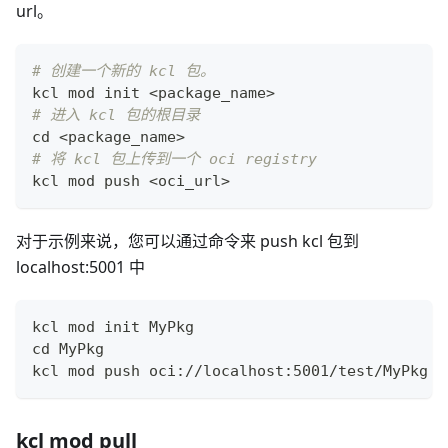
url。
# 创建一个新的 kcl 包。
kcl mod init 
<
package_name
>
# 进入 kcl 包的根目录
cd
<
package_name
>
# 将 kcl 包上传到一个 oci registry
kcl mod push 
<
oci_url
>
对于示例来说，您可以通过命令来 push kcl 包到
localhost:5001 中
kcl mod init MyPkg
cd
 MyPkg
kcl mod push oci://localhost:5001/test/MyPkg -
kcl mod pull