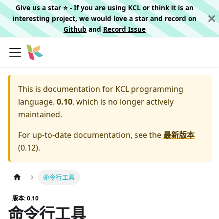
Give us a star ⭐️ - If you are using KCL or think it is an
interesting project, we would love a star and record on
Github
and
Record Issue
This is documentation for
KCL programming
language.
0.10
, which is no longer actively
maintained.
For up-to-date documentation, see the
最新版本
(
0.12
).
命令行工具
版本: 0.10
命令行工具