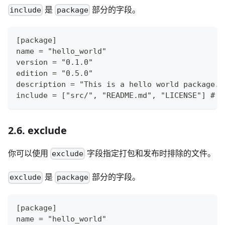
是
部分的字段。
include
package
[package]
name = "hello_world"
version = "0.1.0"
edition = "0.5.0"
description = "This is a hello world package."
include = ["src/", "README.md", "LICENSE
2.6. exclude
你可以使用
字段指定打包和发布时排除的文件。
exclude
是
部分的字段。
exclude
package
[package]
name = "hello_world"