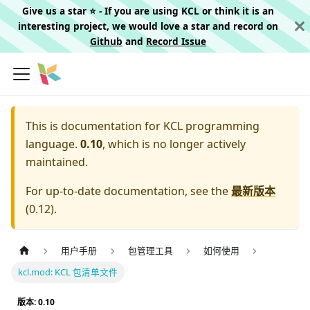
Give us a star ⭐️ - If you are using KCL or think it is an
interesting project, we would love a star and record on
Github
and
Record Issue
This is documentation for
KCL programming
language.
0.10
, which is no longer actively
maintained.
For up-to-date documentation, see the
最新版本
(
0.12
).
用户手册
包管理工具
如何使用
kcl.mod: KCL 包清单文件
版本: 0.10