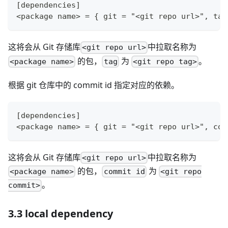
[dependencies]
<package name> = { git = "<git repo url>", tag
这将会从 Git 存储库
中拉取名称为
<git repo url>
的包，
为
。
<package name>
tag
<git repo tag>
根据 git 仓库中的 commit id 指定对应的依赖。
[dependencies]
<package name> = { git = "<git repo url>", com
这将会从 Git 存储库
中拉取名称为
<git repo url>
的包，
为
<package name>
commit id
<git repo
。
commit>
3.3 local dependency