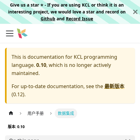
Give us a star ⭐️ - If you are using KCL or think it is an
interesting project, we would love a star and record on
Github
and
Record Issue
This is documentation for
KCL programming
language.
0.10
, which is no longer actively
maintained.
For up-to-date documentation, see the
最新版本
(
0.12
).
用户手册
数据集成
版本: 0.10