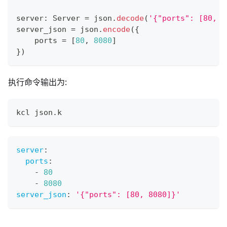
server
:
 Server 
=
 json
.
decode
(
'{"ports": [80, 8
server_json 
=
 json
.
encode
(
{
    ports 
=
[
80
,
8080
]
}
)
执行命令输出为:
kcl json.k
server
:
ports
:
-
80
-
8080
server_json
:
'{"ports": [80, 8080]}'