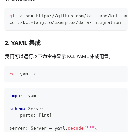
git
 clone https://github.com/kcl-lang/kcl-lang
cd
 ./kcl-lang.io/examples/data-integration
2. YAML 集成
我们可以运行以下命令来显示 KCL YAML 集成配置。
cat
 yaml.k
import
 yaml
schema
 Server
:
    ports
:
[
int
]
server
:
 Server 
=
 yaml
.
decode
(
"""\