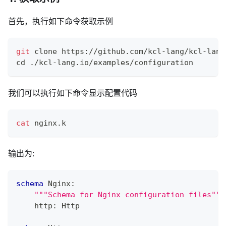
首先，执行如下命令获取示例
git
 clone https://github.com/kcl-lang/kcl-lang
cd
 ./kcl-lang.io/examples/configuration
我们可以执行如下命令显示配置代码
cat
 nginx.k
输出为:
schema
 Nginx
:
"""Schema for Nginx configuration files"""
    http
:
 Http