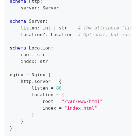
schema
 Http
:
    server
:
 Server
schema
 Server
:
    listen
:
int
|
str
# The attribute `list
    location
?
:
 Location  
# Optional, but must 
schema
 Location
:
    root
:
str
    index
:
str
nginx 
=
 Nginx 
{
    http
.
server 
=
{
        listen 
=
80
        location 
=
{
            root 
=
"/var/www/html"
            index 
=
"index.html"
}
}
}