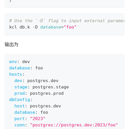
# Use the `-D` flag to input external paramete
kcl db.k -D 
database
=
"foo"
输出为
env
:
 dev
database
:
 foo
hosts
:
dev
:
 postgres.dev
stage
:
 postgres.stage
prod
:
 postgres.prod
dbConfig
:
host
:
 postgres.dev
database
:
 foo
port
:
"2023"
conn
:
"postgres://postgres.dev:2023/foo"