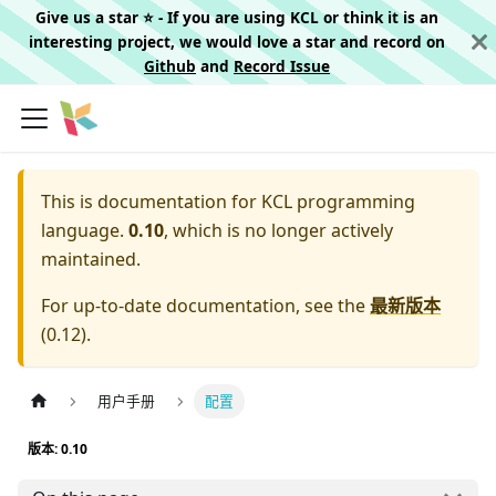
Give us a star ⭐️ - If you are using KCL or think it is an
interesting project, we would love a star and record on
Github
and
Record Issue
This is documentation for
KCL programming
language.
0.10
, which is no longer actively
maintained.
For up-to-date documentation, see the
最新版本
(
0.12
).
用户手册
配置
版本: 0.10