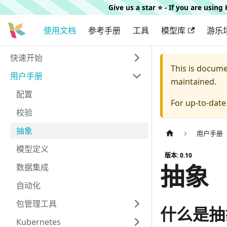
Give us a star ⭐️ - If you are usin
使用文档
参考手册
工具
模型库
游乐
快速开始
This is docum
用户手册
maintained.
配置
For up-to-dat
校验
抽象
用户手册
模型定义
版本: 0.10
抽象
数据集成
自动化
包管理工具
什么是抽
Kubernetes