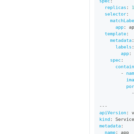
spec
:
replicas
:
selector
:
matchLab
app
:
 a
template
:
metadata
labels
app
:
spec
:
contai
-
na
im
po
---
apiVersion
:
 
kind
:
 Servic
metadata
:
name
:
 app