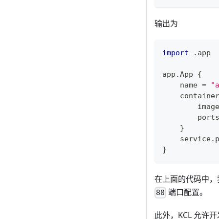
输出为
import
.
app
app
.
App 
{
    name 
=
"
    containe
        imag
        port
}
    service
.
}
在上面的代码中，
端口配置。
80
此外，KCL 允