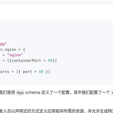
app"
rs
.
nginx 
=
{
e 
=
"nginx"
s 
=
[
{
containerPort 
=
80
}
]
ports 
=
[
{
 port 
=
80
}
]
我们使用
schema 定义了一个配置，其中我们配置了一个
App
许开发人员以声明式的方式定义应用程序所需的资源，并允许生成