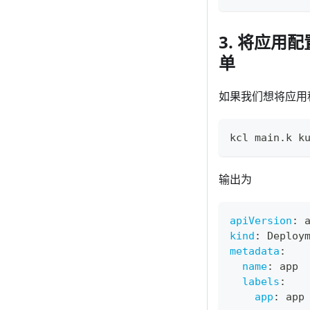
3. 将应用配置
单
如果我们想将应用程
kcl main.k k
输出为
apiVersion
:
 
kind
:
 Deploy
metadata
:
name
:
 app
labels
:
app
:
 app