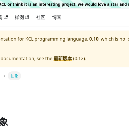
g KCL or think it is an interesting project, we would love a star an
场
样例
社区
博客
entation for
KCL programming language.
0.10
, which is no 
e documentation, see the
最新版本
(
0.12
).
抽象
象