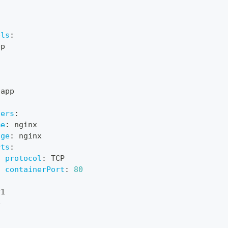
1
els
:
pp
:
:
 app
ners
:
me
:
 nginx
age
:
 nginx
rts
:
-
protocol
:
 TCP
containerPort
:
80
v1
e