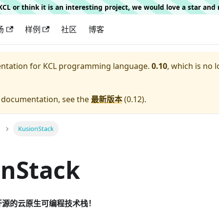
g KCL or think it is an interesting project, we would love a star an
场
样例
社区
博客
entation for
KCL programming language.
0.10
, which is no 
e documentation, see the
最新版本
(
0.12
).
KusionStack
onStack
k 是开源的云原生可编程技术栈！