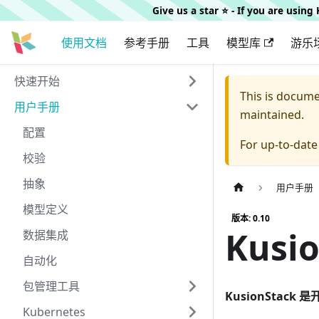
Give us a star ⭐️ - If you are usin
使用文档
参考手册
工具
模型库
游乐
快速开始
This is docum
用户手册
maintained.
配置
For up-to-dat
校验
抽象
用户手册
模型定义
版本: 0.10
Kusi
数据集成
自动化
包管理工具
KusionStac
Kubernetes