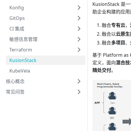
KusionSta
Konfig
助企业构建的应用运
GitOps
融合
专有云
，
CI 集成
融合以
云原生
敏感信息管理
融合
多项目
、
Terraform
基于 Platfor
KusionStack
定义，面向
混合技
随处交付
。
KubeVela
核心概念
常见问答