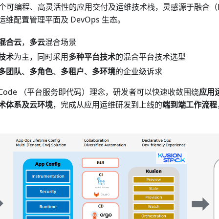
ck 是一个可编程、高灵活性的应用交付及运维技术栈，灵感源于融合（F
维配置管理平面及 DevOps 生态。
混合云
，
多云
混合场景
技术
为主，同时采用
多种平台技术
的混合平台技术选型
多团队
、
多角色
、
多租户
、
多环境
的企业级诉求
m as Code （平台服务即代码）理念，研发者可以快速收敛围绕
应用
术体系及云环境
，完成从应用运维研发到上线的
端到端工作流程