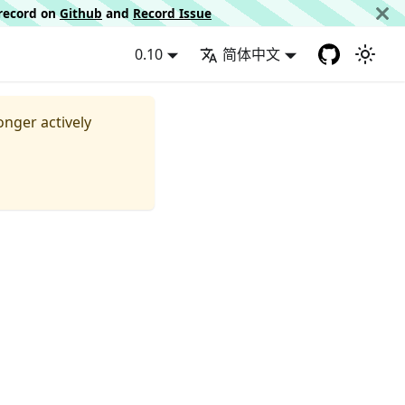
d record on
Github
and
Record Issue
0.10
简体中文
longer actively