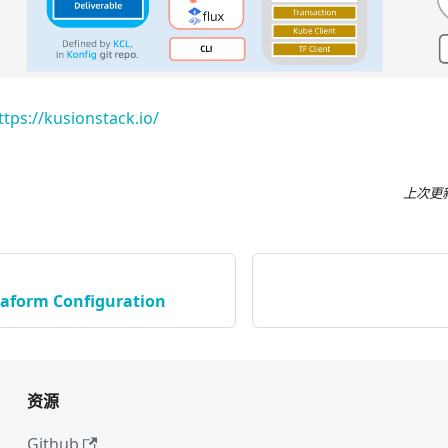
ttps://kusionstack.io/
上次更
raform Configuration
资源
Github