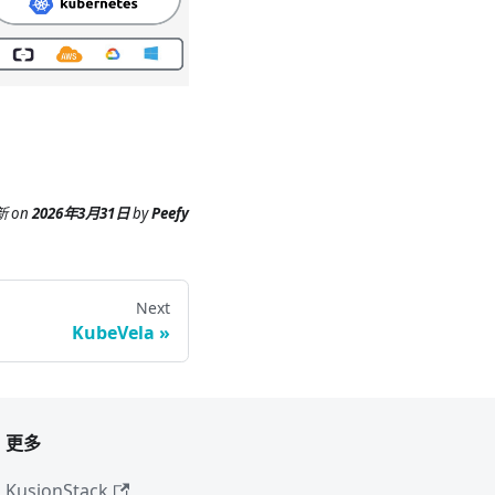
新
on
2026年3月31日
by
Peefy
Next
KubeVela
更多
KusionStack