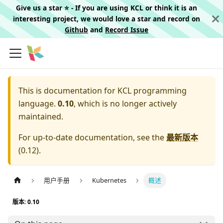
Give us a star ⭐️ - If you are using KCL or think it is an
interesting project, we would love a star and record on
Github
and
Record Issue
This is documentation for
KCL programming
language.
0.10
, which is no longer actively
maintained.
For up-to-date documentation, see the
最新版本
(
0.12
).
用户手册
Kubernetes
概述
版本: 0.10