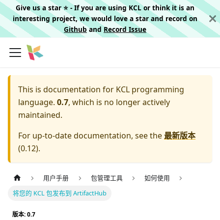
Give us a star ⭐️ - If you are using KCL or think it is an
interesting project, we would love a star and record on
Github
and
Record Issue
This is documentation for
KCL programming
language.
0.7
, which is no longer actively
maintained.
For up-to-date documentation, see the
最新版本
(
0.12
).
用户手册
包管理工具
如何使用
将您的 KCL 包发布到 ArtifactHub
版本: 0.7