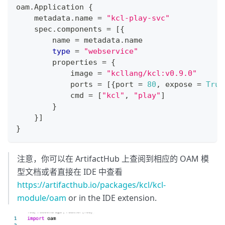
oam
.
Application 
{
    metadata
.
name 
=
"kcl-play-svc"
    spec
.
components 
=
[
{
        name 
=
 metadata
.
name
type
=
"webservice"
        properties 
=
{
            image 
=
"kcllang/kcl:v0.9.0"
            ports 
=
[
{
port 
=
80
,
 expose 
=
True
            cmd 
=
[
"kcl"
,
"play"
]
}
}
]
}
注意，你可以在 ArtifactHub 上查阅到相应的 OAM 模
型文档或者直接在 IDE 中查看
https://artifacthub.io/packages/kcl/kcl-
module/oam
or in the IDE extension.