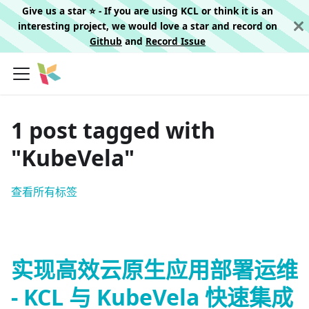
Give us a star ⭐️ - If you are using KCL or think it is an
interesting project, we would love a star and record on
Github
and
Record Issue
1 post tagged with
"KubeVela"
查看所有标签
实现高效云原生应用部署运维
- KCL 与 KubeVela 快速集成