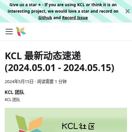
Give us a star ⭐️ - If you are using KCL or think it is an
interesting project, we would love a star and record on
Github
and
Record Issue
KCL 最新动态速递
(2024.05.01 - 2024.05.15)
2024年5月15日
·
阅读需要 1 分钟
KCL 团队
KCL 团队