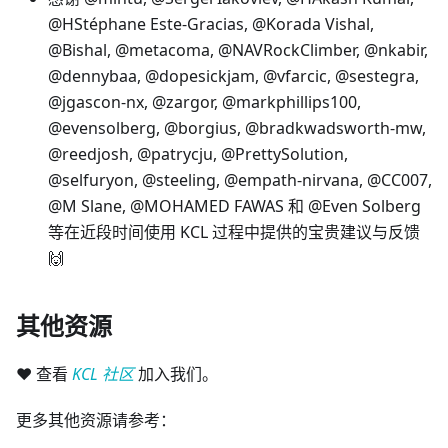
@HStéphane Este-Gracias, @Korada Vishal,
@Bishal, @metacoma, @NAVRockClimber, @nkabir,
@dennybaa, @dopesickjam, @vfarcic, @sestegra,
@jgascon-nx, @zargor, @markphillips100,
@evensolberg, @borgius, @bradkwadsworth-mw,
@reedjosh, @patrycju, @PrettySolution,
@selfuryon, @steeling, @empath-nirvana, @CC007,
@M Slane, @MOHAMED FAWAS 和 @Even Solberg
等在近段时间使用 KCL 过程中提供的宝贵建议与反馈
🙌
其他资源
❤️ 查看
KCL 社区
加入我们。
更多其他资源请参考：