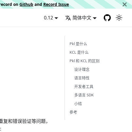
d record on
Github
and
Record Issue
0.12
简体中文
Pkl 是什么
KCL 是什么
Pkl 和 KCL 的区别
设计理念
语言特性
开发者工具
多语言 SDK
小结
参考
重复和错误验证等问题，
: