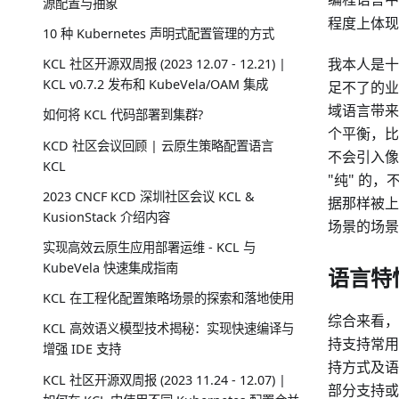
源配置与抽象
程度上体现
10 种 Kubernetes 声明式配置管理的方式
我本人是十
KCL 社区开源双周报 (2023 12.07 - 12.21) |
KCL v0.7.2 发布和 KubeVela/OAM 集成
足不了的业
域语言带来
如何将 KCL 代码部署到集群?
个平衡，比如
KCD 社区会议回顾 | 云原生策略配置语言
不会引入像
KCL
"纯" 的，
2023 CNCF KCD 深圳社区会议 KCL &
据那样被上
KusionStack 介绍内容
场景的场景
实现高效云原生应用部署运维 - KCL 与
KubeVela 快速集成指南
语言特
KCL 在工程化配置策略场景的探索和落地使用
综合来看，
KCL 高效语义模型技术揭秘：实现快速编译与
持支持常用
增强 IDE 支持
持方式及语
KCL 社区开源双周报 (2023 11.24 - 12.07) |
部分支持或混