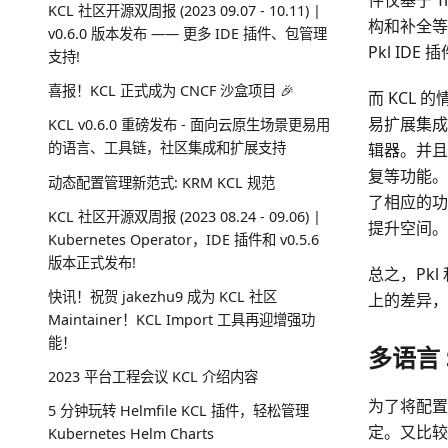
件仅基于 
KCL 社区开源双周报 (2023 09.07 - 10.11) |
构和补全等功
v0.6.0 版本发布 —— 更多 IDE 插件、包管理
Pkl IDE 
支持!
喜报！KCL 正式成为 CNCF 沙盒项目 🎉
而 KCL 
易扩展集成到
KCL v0.6.0 重磅发布 - 面向云原生场景更易用
的语言、工具链，社区集成和扩展支持
辑器。并且 
复等功能。由
动态配置管理新范式: KRM KCL 规范
了相应的功能
KCL 社区开源双周报 (2023 08.24 - 09.06) |
提升空间。
Kubernetes Operator，IDE 插件和 v0.5.6
版本正式发布!
总之，Pkl 
快讯！祝贺 jakezhu9 成为 KCL 社区
上的差异，
Maintainer！KCL Import 工具再迎增强功
能！
多语言 
2023 平台工程会议 KCL 介绍内容
为了将配置语
5 分钟玩转 Helmfile KCL 插件，轻松管理
定。又比较巧合
Kubernetes Helm Charts