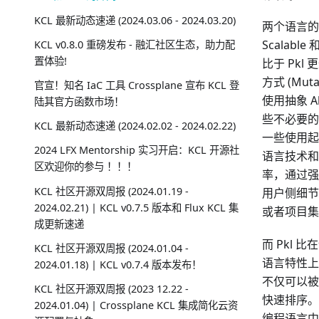
KCL 最新动态速递 (2024.03.06 - 2024.03.20)
两个语言的设计
Scalable
KCL v0.8.0 重磅发布 - 融汇社区生态，助力配
置体验!
比于 Pk
方式 (Mutat
官宣！知名 IaC 工具 Crossplane 宣布 KCL 登
使用抽象 
陆其官方函数市场！
些不必要的
KCL 最新动态速递 (2024.02.02 - 2024.02.22)
一些使用起
2024 LFX Mentorship 实习开启：KCL 开源社
语言技术和
区欢迎你的参与 ！！！
率，通过强
KCL 社区开源双周报 (2024.01.19 -
用户侧细节
2024.02.21) | KCL v0.7.5 版本和 Flux KCL 集
或者项目集成
成更新速递
而 Pkl 
KCL 社区开源双周报 (2024.01.04 -
语言特性上。
2024.01.18) | KCL v0.7.4 版本发布！
不仅可以被
KCL 社区开源双周报 (2023 12.22 -
快速排序。
2024.01.04) | Crossplane KCL 集成简化云资
编程语言