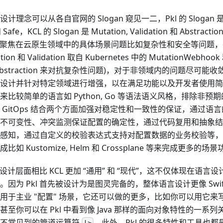
理念可以从各自官网的 Slogan 窥见一二，Pkl 的 Slogan 是 P
 和 Safe，KCL 的 Slogan 是 Mutation, Validation 和 Abst
l 更聚焦在云原生领域中的具体场景问题比如复杂性和安全等问题
ion 和 Validation 取自 Kubernetes 中的 MutationWebhook 
Abstraction 来对抗复杂性问题)，对于非领域内的问题尽可
设计并针对特定领域进行增强，以在满足功能以及开发者使用简
来比较简单的语言如 Python, Go 等语法语义风格，排除非
 GitOps 结合两个方面加强对稳定性和一致性的保证，通过语言的
不可变性、冲突监测保证配置的确定性，通过代码复用和抽象结
感知，通过自定义的校验表达式支持对配置数据的业务校验等，
比如 Kustomize, Helm 和 Crossplane 等来完成更多的
比在设计层面相比 KCL 更加 “通用” 和 “现代”，这不仅体现在
因为 Pkl 首先被设计为是图灵完备的，整体语言设计更像 Swift 和 
用于主业 "配置" 场景，它还可以做的更多，比如你可以用它来写 L
甚至你可以在 Pkl 中看到像 Java 那样的面向对象特性的一
中不常见到的管道运算符
。此外，Pkl 的很多特性和工具也都是