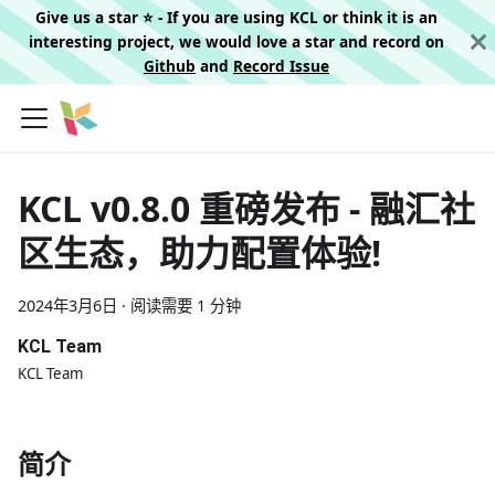
Give us a star ⭐️ - If you are using KCL or think it is an
interesting project, we would love a star and record on
Github
and
Record Issue
KCL v0.8.0 重磅发布 - 融汇社
区生态，助力配置体验!
2024年3月6日
·
阅读需要 1 分钟
KCL Team
KCL Team
简介