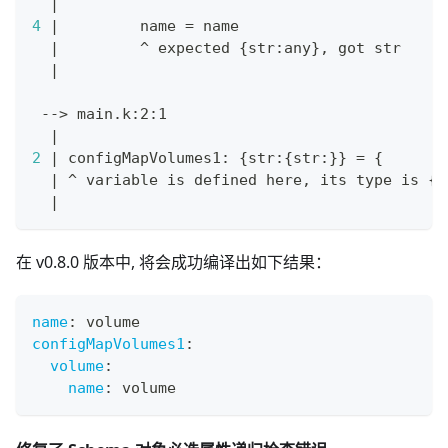
|
4
|
         name 
=
 name
|
         ^ expected 
{
str:any
}
, got str
|
 --
>
 main.k:2:1
|
2
|
 configMapVolumes1: 
{
str:
{
str:
}
}
=
{
|
 ^ variable is defined here, its 
type
 is 
{
s
|
在 v0.8.0 版本中, 将会成功编译出如下结果：
name
:
 volume
configMapVolumes1
:
volume
:
name
:
 volume