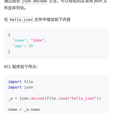
通过结合
方法，可以轻松的实现将 json 文
json.decode
件反序列化。
在
文件中增加如下内容
hello.json
{
"name"
:
"John"
,
"age"
:
10
}
KCL 程序如下所示：
import
 file
import
 json
_a 
=
 json
.
decode
(file
.
read
(
"hello.json"
))
name 
=
 _a
.
name