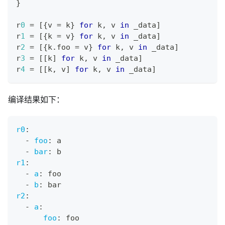
}
r
0
=
[
{
v 
=
 k
}
for
 k
,
 v 
in
 _data
]
r
1
=
[
{
k 
=
 v
}
for
 k
,
 v 
in
 _data
]
r
2
=
[
{
k
.
foo 
=
 v
}
for
 k
,
 v 
in
 _data
]
r
3
=
[
[
k
]
for
 k
,
 v 
in
 _data
]
r
4
=
[
[
k
,
 v
]
for
 k
,
 v 
in
 _data
]
编译结果如下：
r0
:
-
foo
:
 a
-
bar
:
 b
r1
:
-
a
:
 foo
-
b
:
 bar
r2
:
-
a
:
foo
:
 foo