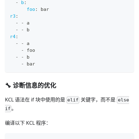
-
b
:
foo
:
 bar
r3
:
-
-
 a
-
-
 b
r4
:
-
-
 a
-
 foo
-
-
 b
-
 bar
🔧 诊断信息的优化
KCL 语法在 if 块中使用的是
关键字，而不是
elif
else
。
if
编译以下 KCL 程序：