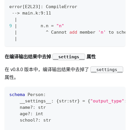
error
[
E2L23
]
: CompileError
 --
>
 main.k:9:11
|
9
|
         n.n 
=
"n"
|
           ^ Cannot 
add
 member 
'n'
 to schem
|
在编译输出结果中去掉
属性
__settings__
在 v0.8.0 版本中，编译输出结果中去掉了
__settings__
属性。
schema
 Person
:
    __settings__
:
{
str
:
str
}
=
{
"output_type"
:
    name
?
:
str
    age
?
:
int
    school
?
:
str