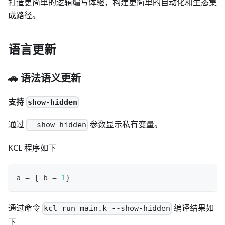
打造更简单的逻辑编写体验，构建更简单的自动化和生态集
成路径。
语言更新
🚗 语法语义更新
支持
show-hidden
通过
参数显示私有变量。
--show-hidden
KCL 程序如下
a 
=
{
_b 
=
1
}
通过命令
编译结果如
kcl run main.k --show-hidden
下