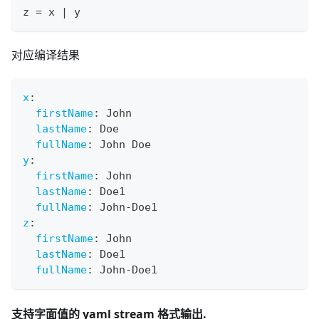
z 
=
 x 
|
 y
对应编译结果
x
:
firstName
:
 John
lastName
:
 Doe
fullName
:
 John Doe
y
:
firstName
:
 John
lastName
:
 Doe1
fullName
:
 John
-
Doe1
z
:
firstName
:
 John
lastName
:
 Doe1
fullName
:
 John
-
Doe1
支持字面值的 yaml stream 格式输出.