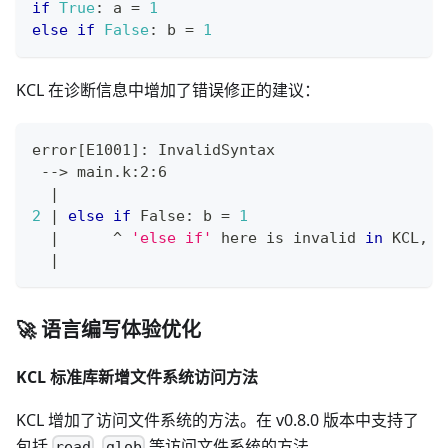
if
True
:
 a 
=
1
else
if
False
:
 b 
=
1
KCL 在诊断信息中增加了错误修正的建议：
error
[
E1001
]
: InvalidSyntax
 --
>
 main.k:2:6
|
2
|
else
if
 False: b 
=
1
|
      ^ 
'else if'
 here is invalid 
in
 KCL, c
|
🚀 语言编写体验优化
KCL 标准库新增文件系统访问方法
KCL 增加了访问文件系统的方法。在 v0.8.0 版本中支持了
包括
,
等访问文件系统的方法。
read
glob