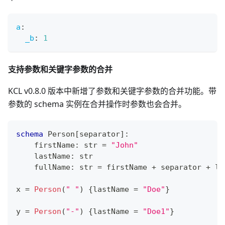
a
:
_b
:
1
支持参数和关键字参数的合并
KCL v0.8.0 版本中新增了参数和关键字参数的合并功能。带
参数的 schema 实例在合并操作时参数也会合并。
schema
 Person
[
separator
]
:
    firstName
:
str
=
"John"
    lastName
:
str
    fullName
:
str
=
 firstName 
+
 separator 
+
 la
x 
=
Person
(
" "
) 
{
lastName 
=
"Doe"
}
y 
=
Person
(
"-"
) 
{
lastName 
=
"Doe1"
}