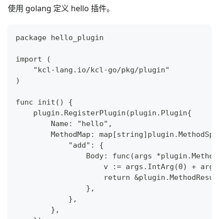
使用 golang 定义 hello 插件。
package hello_plugin
import (
    "kcl-lang.io/kcl-go/pkg/plugin"
)
func init() {
    plugin.RegisterPlugin(plugin.Plugin{
        Name: "hello",
        MethodMap: map[string]plugin.MethodSpe
            "add": {
                Body: func(args *plugin.Method
                    v := args.IntArg(0) + args
                    return &plugin.MethodResul
                },
            },
        },