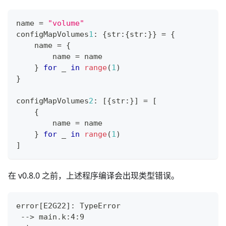
name 
=
"volume"
configMapVolumes
1
:
{
str
:
{
str
:
}
}
=
{
    name 
=
{
        name 
=
 name
}
for
 _ 
in
range
(
1
)
}
configMapVolumes
2
:
[
{
str
:
}
]
=
[
{
        name 
=
 name
}
for
 _ 
in
range
(
1
)
]
在 v0.8.0 之前，上述程序编译会出现类型错误。
error
[
E2G22
]
: TypeError
 --
>
 main.k:4:9