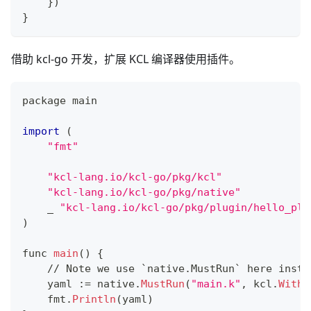
    })
}
借助 kcl-go 开发，扩展 KCL 编译器使用插件。
package main
import
 (
"fmt"
"kcl-lang.io/kcl-go/pkg/kcl"
"kcl-lang.io/kcl-go/pkg/native"
    _ 
"kcl-lang.io/kcl-go/pkg/plugin/hello_plu
)
func 
main
() 
{
/
/
 Note we use `native
.
MustRun` here inste
    yaml 
:
=
 native
.
MustRun
(
"main.k"
,
 kcl
.
WithC
    fmt
.
Println
(yaml)