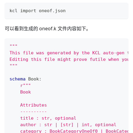
kcl import oneof.json
可以看到生成的 oneof.k 文件内容如下。
"""
This file was generated by the KCL auto-gen to
Editing this file might prove futile when you 
"""
schema
 Book
:
r"""
    Book
    Attributes
    ----------
    title : str, optional
    author : str | [str] | int, optional
    category : BookCategoryOneOf0 | BookCatego