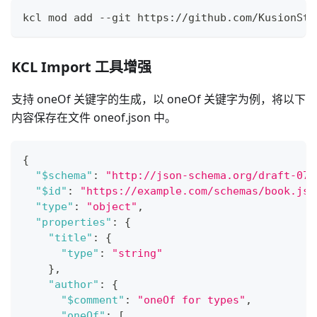
kcl mod add --git https://github.com/KusionSta
KCL Import 工具增强
支持 oneOf 关键字的生成，以 oneOf 关键字为例，将以下
内容保存在文件 oneof.json 中。
{
"$schema"
:
"http://json-schema.org/draft-07/
"$id"
:
"https://example.com/schemas/book.jso
"type"
:
"object"
,
"properties"
:
{
"title"
:
{
"type"
:
"string"
}
,
"author"
:
{
"$comment"
:
"oneOf for types"
,
"oneOf"
:
[