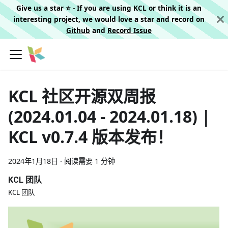
Give us a star ⭐️ - If you are using KCL or think it is an
interesting project, we would love a star and record on
Github
and
Record Issue
KCL 社区开源双周报
(2024.01.04 - 2024.01.18) |
KCL v0.7.4 版本发布！
2024年1月18日
·
阅读需要 1 分钟
KCL 团队
KCL 团队