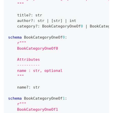
    """
    title
?
:
str
    author
?
:
str
|
[
str
]
|
int
    category
?
:
 BookCategoryOneOf
0
|
 BookCatego
schema
 BookCategoryOneOf
0
:
r"""
    BookCategoryOneOf0
    Attributes
    ----------
    name : str, optional
    """
    name
?
:
str
schema
 BookCategoryOneOf
1
:
r"""
    BookCategoryOneOf1