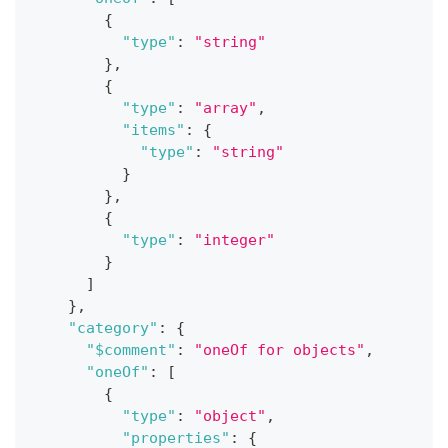
{
"type"
:
"string"
}
,
{
"type"
:
"array"
,
"items"
:
{
"type"
:
"string"
}
}
,
{
"type"
:
"integer"
}
]
}
,
"category"
:
{
"$comment"
:
"oneOf for objects"
,
"oneOf"
:
[
{
"type"
:
"object"
,
"properties"
:
{