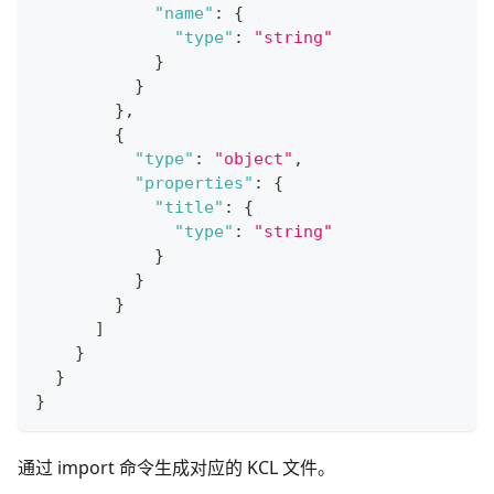
"name"
:
{
"type"
:
"string"
}
}
}
,
{
"type"
:
"object"
,
"properties"
:
{
"title"
:
{
"type"
:
"string"
}
}
}
]
}
}
}
通过 import 命令生成对应的 KCL 文件。