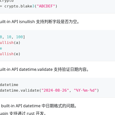
crypto
=
 crypto
.
blake
3
(
"ABCDEF"
)
uilt-in API isnullish 支持判断字段是否为空。
0
,
10
,
1
00
]
ullish
(a)
e
ullish
(e)
ilt-in API datetime.validate 支持验证日期内容。
datetime
datetime
.
validate
(
"2024-08-26"
,
"%Y-%m-%d"
)
built-in API datetime 中日期格式的问题。
Plugin 支持通过 rust 开发。