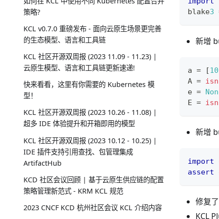
如何在 KCL 中使用不同 Kubernetes 配置合并
import
 
策略?
blake
3
KCL v0.7.0 重磅发布 - 面向云原生场景更完善
的生态模型、语言和工具链
新增 b
KCL 社区开源双周报 (2023 11.09 - 11.23) |
云原生模型、语言和工具链更新速递!
a 
=
[
1
0
A 
=
isn
快来看看，这里有你需要的 Kubernetes 模
e 
=
Non
型！
E 
=
isn
KCL 社区开源双周报 (2023 10.26 - 11.08) |
超多 IDE 体验提升和开箱即用的模型
新增 bu
KCL 社区开源双周报 (2023 10.12 - 10.25) |
IDE 插件支持引用查找、包管理集成
import
 
ArtifactHub
assert
 
KCD 社区会议回顾 | 基于云原生供应链的配置
策略管理新范式 - KRM KCL 规范
修复了 
2023 CNCF KCD 杭州社区会议 KCL 介绍内容
KCL 