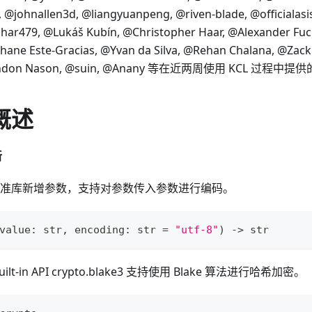
 @johnallen3d, @liangyuanpeng, @riven-blade, @officialas
har479, @Lukáš Kubín, @Christopher Haar, @Alexander Fuc
hane Este-Gracias, @Yvan da Silva, @Rehan Chalana, @Zack
ndon Nason, @suin, @Anany 等在近两周使用 KCL 过程中
概述
新
准库新增参数，支持对参数传入参数进行编码。
value
:
str
,
 encoding
:
str
=
"utf-8"
) 
-
>
str
uilt-in API crypto.blake3 支持使用 Blake 算法进行哈希加密。