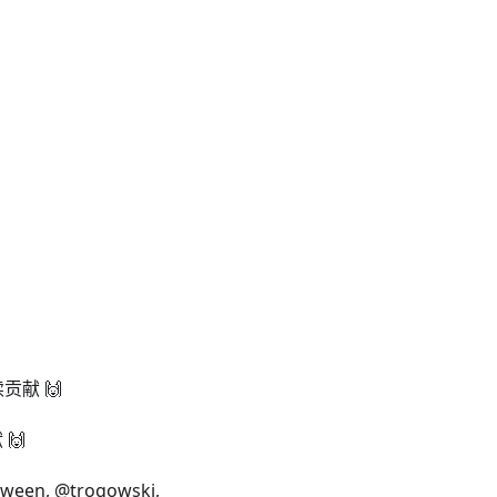
续贡献 🙌
 🙌
ween, @trogowski,