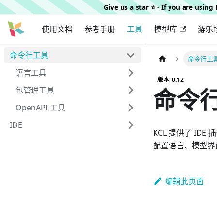
Give us a star ⭐️ - If you are usin
使用文档
参考手册
工具
模型库
游乐
命令行工具
命令行工
语言工具
版本: 0.12
命令
包管理工具
OpenAPI 工具
IDE
KCL 提供了 I
配置语言、模型界
编辑此页面