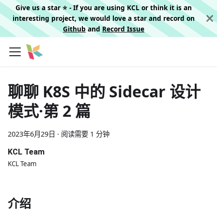
Give us a star ⭐️ - If you are using KCL or think it is an
interesting project, we would love a star and record on
Github
and
Record Issue
聊聊 K8S 中的 Sidecar 设计
模式·第 2 篇
2023年6月29日
·
阅读需要 1 分钟
KCL Team
KCL Team
介绍