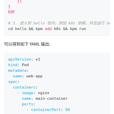
    }]
}
EOF
# 3. 进入到 hello 包内，添加 k8s 依赖，并且运行 hel
cd
 hello 
&&
 kpm 
add
 k8s 
&&
 kpm run
可以得到如下 YAML 输出:
apiVersion
:
 v1
kind
:
 Pod
metadata
:
name
:
 web
-
app
spec
:
containers
:
-
image
:
 nginx
name
:
 main
-
container
ports
:
-
containerPort
:
80