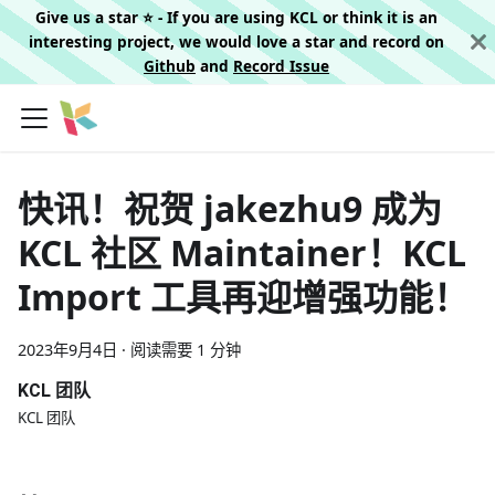
Give us a star ⭐️ - If you are using KCL or think it is an
interesting project, we would love a star and record on
Github
and
Record Issue
快讯！祝贺 jakezhu9 成为
KCL 社区 Maintainer！KCL
Import 工具再迎增强功能！
2023年9月4日
·
阅读需要 1 分钟
KCL 团队
KCL 团队