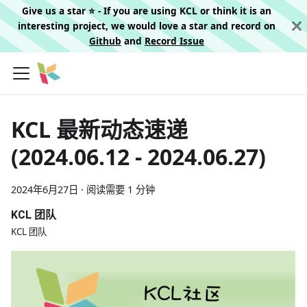
Give us a star ⭐️ - If you are using KCL or think it is an
interesting project, we would love a star and record on
Github
and
Record Issue
KCL 最新动态速递
(2024.06.12 - 2024.06.27)
2024年6月27日
·
阅读需要 1 分钟
KCL 团队
KCL 团队