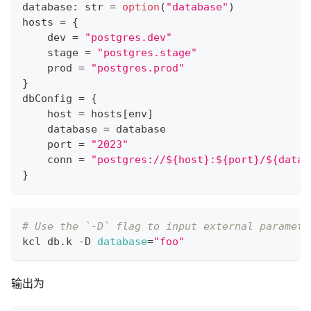
database
:
str
=
option
(
"database"
)
hosts 
=
{
    dev 
=
"postgres.dev"
    stage 
=
"postgres.stage"
    prod 
=
"postgres.prod"
}
dbConfig 
=
{
    host 
=
 hosts
[
env
]
    database 
=
 database
    port 
=
"2023"
    conn 
=
"postgres://${host}:${port}/${datab
}
# Use the `-D` flag to input external paramete
kcl db.k -D 
database
=
"foo"
输出为