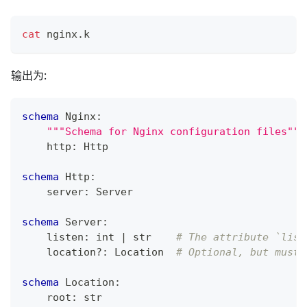
cat
 nginx.k
输出为:
schema
 Nginx
:
"""Schema for Nginx configuration files"""
    http
:
 Http
schema
 Http
:
    server
:
 Server
schema
 Server
:
    listen
:
int
|
str
# The attribute `list
    location
?
:
 Location  
# Optional, but must 
schema
 Location
:
    root
:
str