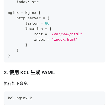
    index
:
str
nginx 
=
 Nginx 
{
    http
.
server 
=
{
        listen 
=
80
        location 
=
{
            root 
=
"/var/www/html"
            index 
=
"index.html"
}
}
}
2. 使用 KCL 生成 YAML
执行如下命令:
kcl nginx.k