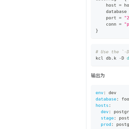
    host 
=
 h
    database
    port 
=
"
    conn 
=
"
}
# Use the `-
kcl db.k -D 
输出为
env
:
 dev
database
:
 fo
hosts
:
dev
:
 postg
stage
:
 pos
prod
:
 post