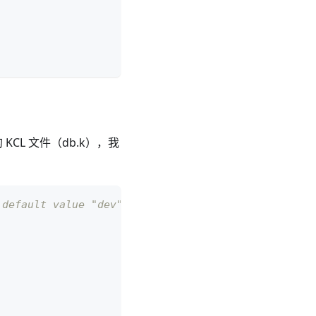
CL 文件（db.k），我
 default value "dev"