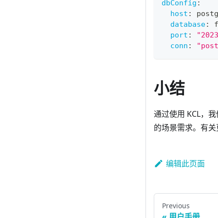
dbConfig
:
host
:
 post
database
:
 
port
:
"202
conn
:
"pos
小结
通过使用 KCL
的场景需求。有关更
编辑此页面
Previous
用户手册