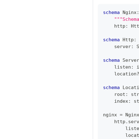
schema
 Nginx
"""Schem
    http
:
 Ht
schema
 Http
:
    server
:
 
schema
 Serve
    listen
:
    location
schema
 Locat
    root
:
st
    index
:
s
nginx 
=
 Ngin
    http
.
ser
        list
        loca