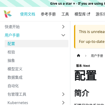
Give us a star ⭐️ - If you are usin
使用文档
参考手册
工具
模型库
游乐
快速开始
This is unrel
用户手册
For up-to-dat
配置
校验
用户手册
抽象
版本: Next
模型定义
配置
数据集成
自动化
简介
包管理工具
Kubernetes