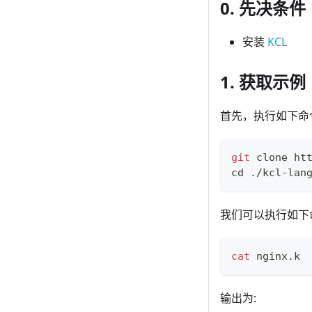
0. 先决条件
安装
KCL
1. 获取示例
首先，执行如下命
git
 clone ht
cd
 ./kcl-lan
我们可以执行如下
cat
 nginx.k
输出为: