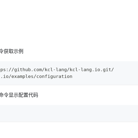
令获取示例
tps://github.com/kcl-lang/kcl-lang.io.git/
g.io/examples/configuration
命令显示配置代码