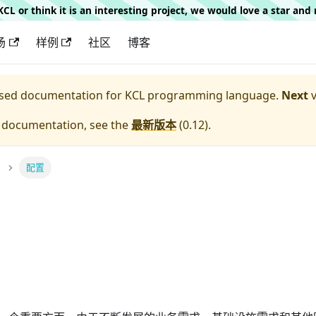
g KCL or think it is an interesting project, we would love a star an
场
样例
社区
博客
eased documentation for
KCL programming language.
Next
v
e documentation, see the
最新版本
(
0.12
).
配置