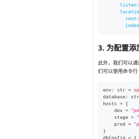
listen
locati
root
inde
3. 为配置
此外，我们可以通过
们可以使用命令行
env
:
str
=
o
database
:
st
hosts 
=
{
    dev 
=
"p
    stage 
=
    prod 
=
"
}
dbConfig 
=
{