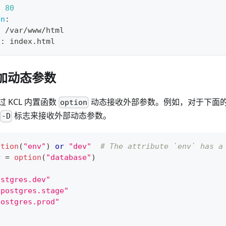
:
80
on
:
:
 /var/www/html
x
:
 index.html
添加动态参数
 KCL 内置函数
动态接收外部参数。例如，对于下面的 K
option
标志来接收外部动态参数。
-D
ption
(
"env"
) 
or
"dev"
# The attribute `env` has a
r
=
option
(
"database"
)
ostgres.dev"
"postgres.stage"
postgres.prod"