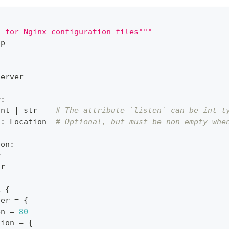
:
a for Nginx configuration files"""
tp
Server
r
:
int
|
str
# The attribute `listen` can be int t
?
:
 Location  
# Optional, but must be non-empty whe
ion
:
r
tr
x 
{
ver 
=
{
en 
=
80
tion 
=
{