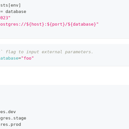
osts
[
env
]
 
=
 database
2023"
postgres://${host}:${port}/${database}"
D` flag to input external parameters.
database
=
"foo"
o
res.dev
tgres.stage
gres.prod