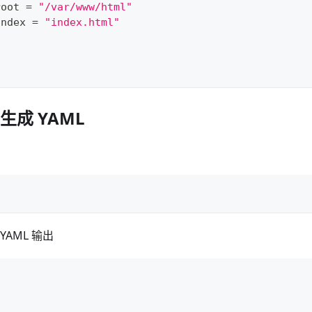
root 
=
"/var/www/html"
index 
=
"index.html"
L 生成 YAML
AML 输出