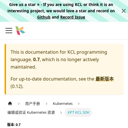
Give us a star ⭐️ - If you are using KCL or think it is an
interesting project, we would love a star and record on
Github
and
Record Issue
This is documentation for
KCL programming
language.
0.7
, which is no longer actively
maintained.
For up-to-date documentation, see the
最新版本
(
0.12
).
用户手册
Kubernetes
编辑或验证 Kubernetes 资源
KPT KCL SDK
版本: 0.7