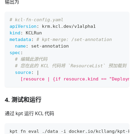
输出为
# kcl-fn-config.yaml
apiVersion
:
 krm.kcl.dev/v1alpha1
kind
:
 KCLRun
metadata
:
# kpt-merge: /set-annotation
name
:
 set
-
annotation
spec
:
# 编辑此源代码
# 您在此的 KCL 代码将 `ResourceList` 预加载到 `opt
source
:
|
    [resource | {if resource.kind == "Deployme
4. 测试和运行
通过 kpt 运行 KCL 代码
kpt fn 
eval
 ./data -i docker.io/kcllang/kpt-kc