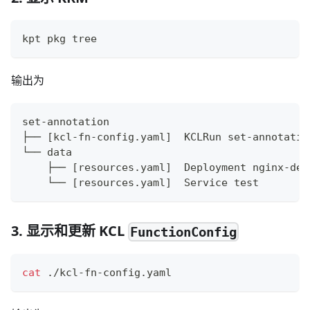
kpt pkg tree
输出为
set-annotation
├── 
[
kcl-fn-config.yaml
]
  KCLRun set-annotatio
└── data
    ├── 
[
resources.yaml
]
  Deployment nginx-dep
    └── 
[
resources.yaml
]
  Service 
test
3. 显示和更新 KCL
FunctionConfig
cat
 ./kcl-fn-config.yaml