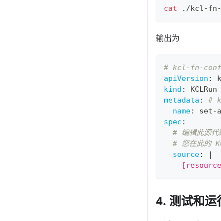
cat
 ./kcl-fn
输出为
# kcl-fn-con
apiVersion
:
 
kind
:
 KCLRun
metadata
:
# 
name
:
 set
-
spec
:
# 编辑此源代
# 您在此的 KC
source
:
|
    [resourc
4. 测试和运