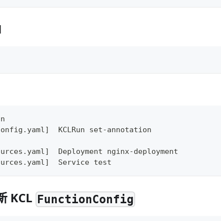
M
on
config.yaml
]
  KCLRun set-annotation
ources.yaml
]
  Deployment nginx-deployment
ources.yaml
]
  Service 
test
新 KCL
FunctionConfig