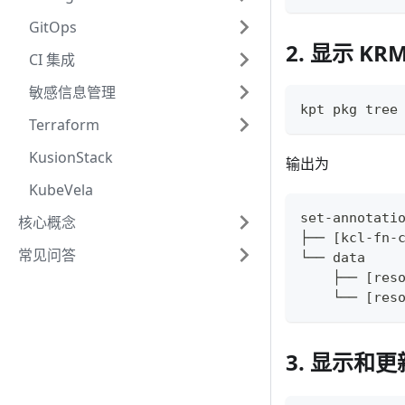
GitOps
2. 显示 KR
CI 集成
敏感信息管理
kpt pkg tree
Terraform
KusionStack
输出为
KubeVela
set-annotati
核心概念
├── 
[
kcl-fn-
常见问答
└── data
    ├── 
[
res
    └── 
[
res
3. 显示和更