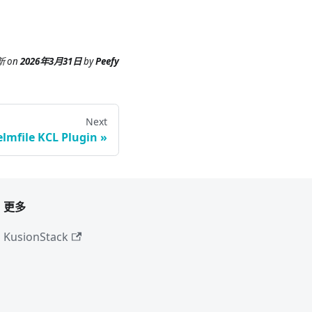
新
on
2026年3月31日
by
Peefy
Next
lmfile KCL Plugin
更多
KusionStack