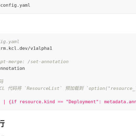
-config.yaml
fig.yaml
krm.kcl.dev/v1alpha1
kpt-merge: /set-annotation
annotation
码
L 代码将 `ResourceList` 预加载到 `option("resource_l
e | {if resource.kind == "Deployment": metadata.an
行