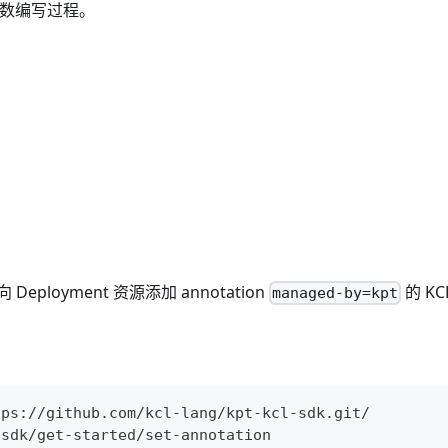
化函数编写过程。
eployment 资源添加 annotation
的 KC
managed-by=kpt
tps://github.com/kcl-lang/kpt-kcl-sdk.git/
-sdk/get-started/set-annotation