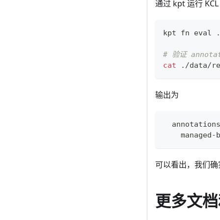
通过 kpt 运行 KC
kpt fn 
eval
 
# 验证 annot
cat
 ./data/r
输出为
  annotation
    managed-
可以看出，我们确
更多文档