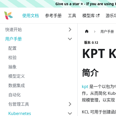
Give us a star ⭐️ - If you are usin
使用文档
参考手册
工具
模型库
游乐
快速开始
用户手册
用户手册
版本: 0.12
KPT 
配置
校验
抽象
简介
模型定义
数据集成
kpt
是一个以包为
作，从而简化 Kube
自动化
规模管理，以实现 
包管理工具
KCL 可用于创建函数
Kubernetes