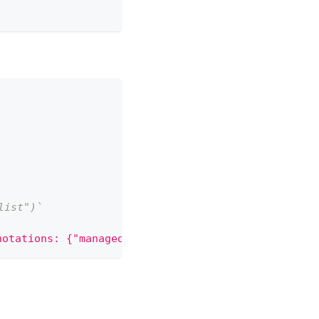
ist")`
notations: {"managed-by" = "kpt"}} for resource in