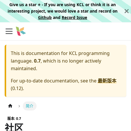
Give us a star ⭐️ - If you are using KCL or think it is an
interesting project, we would love a star and record on
Github
and
Record Issue
This is documentation for
KCL programming
language.
0.7
, which is no longer actively
maintained.
For up-to-date documentation, see the
最新版本
(
0.12
).
简介
版本: 0.7
社区