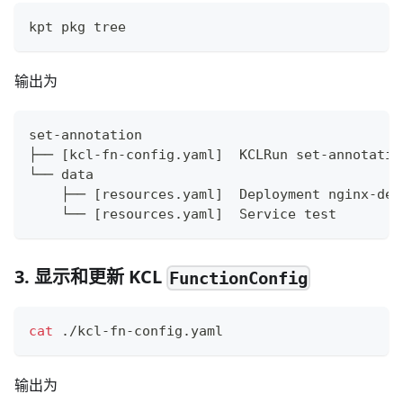
kpt pkg tree
输出为
set-annotation
├── 
[
kcl-fn-config.yaml
]
  KCLRun set-annotatio
└── data
    ├── 
[
resources.yaml
]
  Deployment nginx-dep
    └── 
[
resources.yaml
]
  Service 
test
3. 显示和更新 KCL
FunctionConfig
cat
 ./kcl-fn-config.yaml
输出为