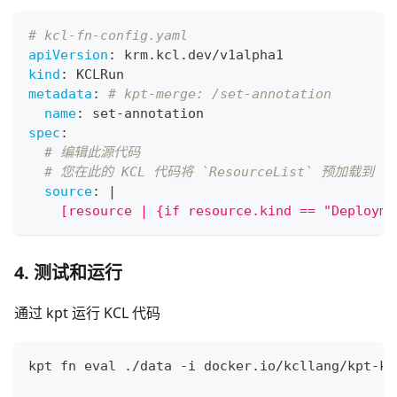
# kcl-fn-config.yaml
apiVersion
:
 krm.kcl.dev/v1alpha1
kind
:
 KCLRun
metadata
:
# kpt-merge: /set-annotation
name
:
 set
-
annotation
spec
:
# 编辑此源代码
# 您在此的 KCL 代码将 `ResourceList` 预加载到 `opt
source
:
|
    [resource | {if resource.kind == "Deployme
4. 测试和运行
通过 kpt 运行 KCL 代码
kpt fn 
eval
 ./data -i docker.io/kcllang/kpt-kc