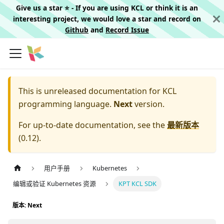
Give us a star ⭐️ - If you are using KCL or think it is an
interesting project, we would love a star and record on
Github
and
Record Issue
This is unreleased documentation for
KCL
programming language.
Next
version.
For up-to-date documentation, see the
最新版本
(
0.12
).
用户手册
Kubernetes
编辑或验证 Kubernetes 资源
KPT KCL SDK
版本: Next