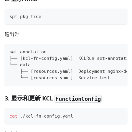
kpt pkg tree
输出为
set-annotation
├── 
[
kcl-fn-config.yaml
]
  KCLRun set-annotatio
└── data
    ├── 
[
resources.yaml
]
  Deployment nginx-dep
    └── 
[
resources.yaml
]
  Service 
test
3. 显示和更新 KCL
FunctionConfig
cat
 ./kcl-fn-config.yaml