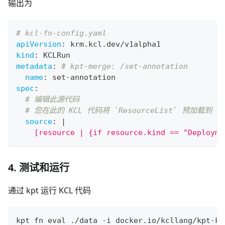
输出为
# kcl-fn-config.yaml
apiVersion
:
 krm.kcl.dev/v1alpha1
kind
:
 KCLRun
metadata
:
# kpt-merge: /set-annotation
name
:
 set
-
annotation
spec
:
# 编辑此源代码
# 您在此的 KCL 代码将 `ResourceList` 预加载到 `opt
source
:
|
    [resource | {if resource.kind == "Deployme
4. 测试和运行
通过 kpt 运行 KCL 代码
kpt fn 
eval
 ./data -i docker.io/kcllang/kpt-kc