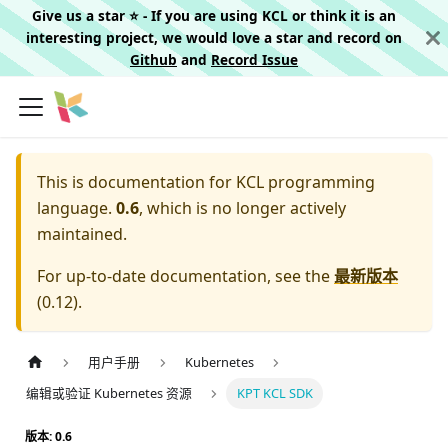
Give us a star ⭐️ - If you are using KCL or think it is an
interesting project, we would love a star and record on
Github
and
Record Issue
This is documentation for
KCL programming
language.
0.6
, which is no longer actively
maintained.
For up-to-date documentation, see the
最新版本
(
0.12
).
用户手册
Kubernetes
编辑或验证 Kubernetes 资源
KPT KCL SDK
版本: 0.6