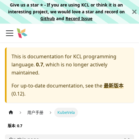
Give us a star ⭐️ - If you are using KCL or think it is an
interesting project, we would love a star and record on
Github
and
Record Issue
This is documentation for
KCL programming
language.
0.7
, which is no longer actively
maintained.
For up-to-date documentation, see the
最新版本
(
0.12
).
用户手册
KubeVela
版本: 0.7