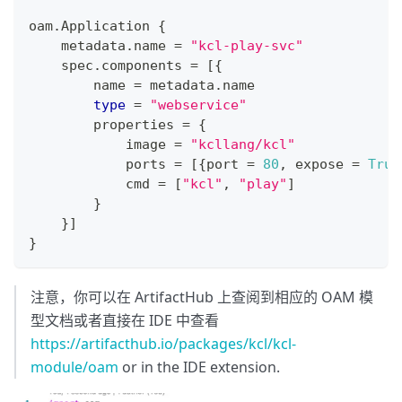
oam
.
Application 
{
    metadata
.
name 
=
"kcl-play-svc"
    spec
.
components 
=
[
{
        name 
=
 metadata
.
name
type
=
"webservice"
        properties 
=
{
            image 
=
"kcllang/kcl"
            ports 
=
[
{
port 
=
80
,
 expose 
=
True
            cmd 
=
[
"kcl"
,
"play"
]
}
}
]
}
注意，你可以在 ArtifactHub 上查阅到相应的 OAM 模
型文档或者直接在 IDE 中查看
https://artifacthub.io/packages/kcl/kcl-
module/oam
or in the IDE extension.