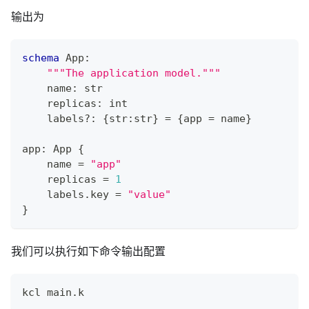
输出为
schema
 App
:
"""The application model."""
    name
:
str
    replicas
:
int
    labels
?
:
{
str
:
str
}
=
{
app 
=
 name
}
app
:
 App 
{
    name 
=
"app"
    replicas 
=
1
    labels
.
key 
=
"value"
}
我们可以执行如下命令输出配置
kcl main.k