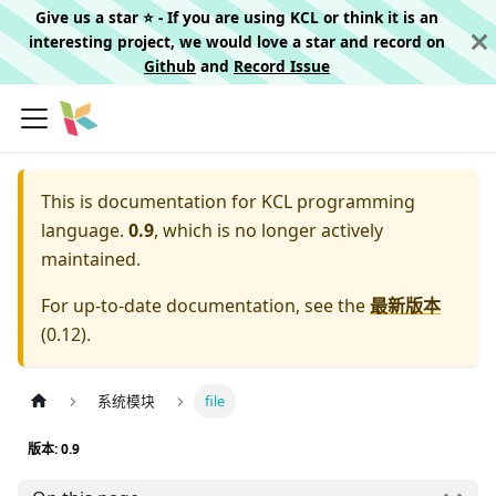
Give us a star ⭐️ - If you are using KCL or think it is an
interesting project, we would love a star and record on
Github
and
Record Issue
This is documentation for
KCL programming
language.
0.9
, which is no longer actively
maintained.
For up-to-date documentation, see the
最新版本
(
0.12
).
系统模块
file
版本: 0.9