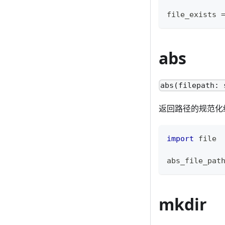
file_exists 
abs
abs(filepath: 
返回路径的规范化
import
 file
abs_file_pat
mkdir