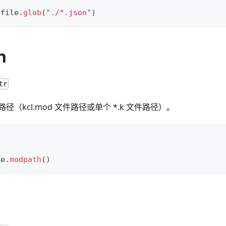
 file
.
glob
(
"./*.json"
)
h
tr
径（kcl.mod 文件路径或单个
*
.k 文件路径）。
le
.
modpath
()