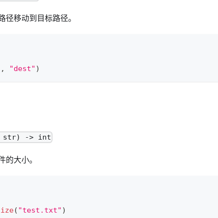
路径移动到目标路径。
"
,
"dest"
)
 str) -> int
件的大小。
size
(
"test.txt"
)