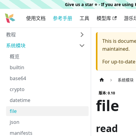
Give us a star ⭐️ - If you are usin
使用文档
参考手册
工具
模型库
游乐
教程
This is docum
系统模块
maintained.
概览
For up-to-dat
builtin
base64
系统模块
crypto
版本: 0.10
file
datetime
file
json
read
manifests