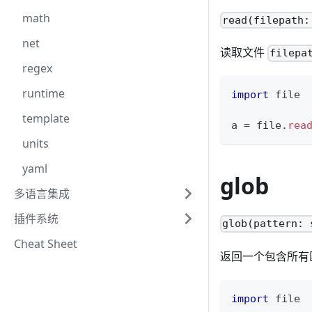
math
read(filepath:
net
读取文件
filepa
regex
runtime
import
 file
template
a 
=
 file
.
rea
units
yaml
glob
多语言集成
插件系统
glob(pattern: 
Cheat Sheet
返回一个包含所有
import
 file