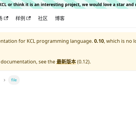
g KCL or think it is an interesting project, we would love a star an
场
样例
社区
博客
entation for
KCL programming language.
0.10
, which is no 
e documentation, see the
最新版本
(
0.12
).
file