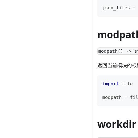
json_files 
=
modpat
modpath() -> s
返回当前模块的根路
import
 file
modpath 
=
 fi
workdir