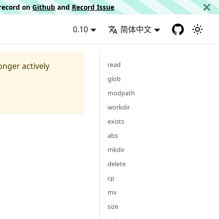
d record on
Github
and
Record Issue
0.10
简体中文
read
longer actively
glob
modpath
workdir
exists
abs
mkdir
delete
cp
mv
size