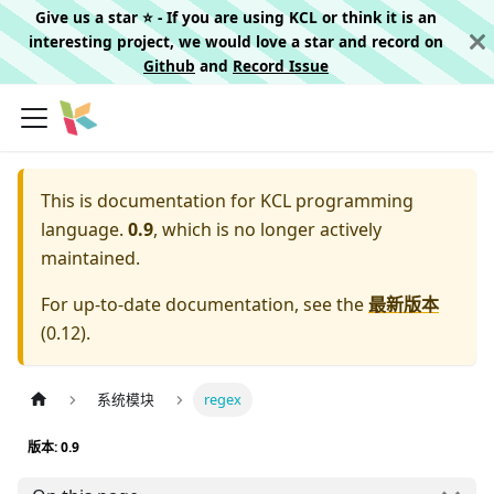
Give us a star ⭐️ - If you are using KCL or think it is an
interesting project, we would love a star and record on
Github
and
Record Issue
This is documentation for
KCL programming
language.
0.9
, which is no longer actively
maintained.
For up-to-date documentation, see the
最新版本
(
0.12
).
系统模块
regex
版本: 0.9