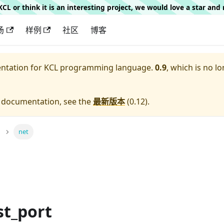
g KCL or think it is an interesting project, we would love a star an
场
样例
社区
博客
entation for
KCL programming language.
0.9
, which is no lo
e documentation, see the
最新版本
(
0.12
).
net
st_port