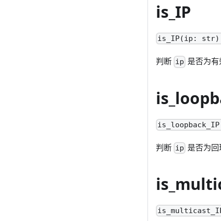
is_IP
is_IP(ip: str)
判断
是否为有效
ip
is_loopb
is_loopback_IP
判断
是否为回
ip
is_multi
is_multicast_I