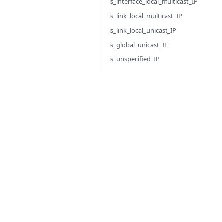
is_interface_local_multicast_IP
is_link_local_multicast_IP
is_link_local_unicast_IP
is_global_unicast_IP
is_unspecified_IP