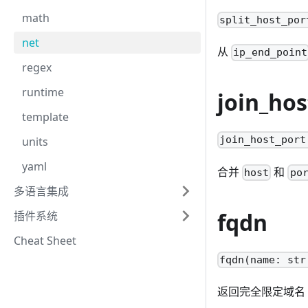
math
split_host_por
net
从
ip_end_point
regex
runtime
join_hos
template
join_host_port
units
yaml
合并
和
host
po
多语言集成
fqdn
插件系统
Cheat Sheet
fqdn(name: str
返回完全限定域名