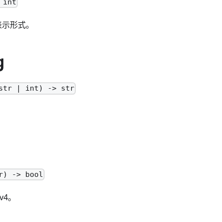
 int
 表示形式。
g
str | int) -> str
r) -> bool
v4。