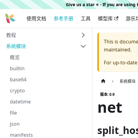
Give us a star ⭐️ - If you are usin
使用文档
参考手册
工具
模型库
游乐
教程
This is docum
系统模块
maintained.
概览
For up-to-dat
builtin
base64
系统模块
crypto
版本: 0.9
net
datetime
file
json
split_ho
manifests