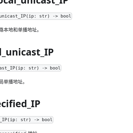
unicast_IP(ip: str) -> bool
路本地和单播地址。
l_unicast_IP
ast_IP(ip: str) -> bool
局单播地址。
cified_IP
_IP(ip: str) -> bool