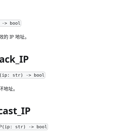
 -> bool
的 IP 地址。
ack_IP
(ip: str) -> bool
环地址。
cast_IP
P(ip: str) -> bool