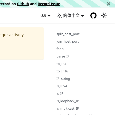
d record on
Github
and
Record Issue
0.9
简体中文
split_host_port
nger actively
join_host_port
fqdn
parse_IP
to_IP4
to_IP16
IP_string
is_IPv4
is_IP
is_loopback_IP
is_multicast_IP