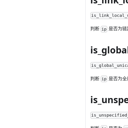
is_link_local_
判断
是否为链
ip
is_globa
is_global_unic
判断
是否为全
ip
is_unspe
is_unspecified