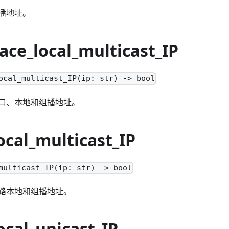
播地址。
face_local_multicast_IP
ocal_multicast_IP(ip: str) -> bool
口、本地和组播地址。
local_multicast_IP
multicast_IP(ip: str) -> bool
路本地和组播地址。
local_unicast_IP