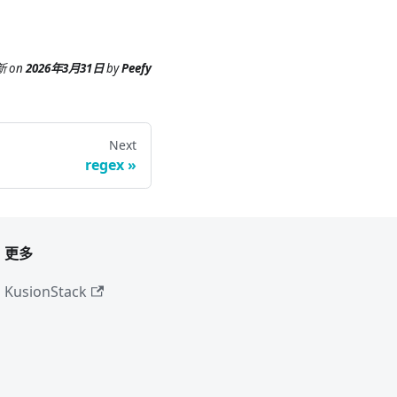
新
on
2026年3月31日
by
Peefy
Next
regex
更多
KusionStack