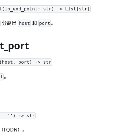
t(ip_end_point: str) -> List[str]
分离出
和
。
host
port
t_port
(host, port) -> str
。
rt
 = '') -> str
（FQDN）。