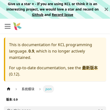
Give us a star ⭐️ - If you are using KCL or think it is an
interesting project, we would love a star and record on
Github
and
Record Issue
This is documentation for
KCL programming
language.
0.9
, which is no longer actively
maintained.
For up-to-date documentation, see the
最新版本
(
0.12
).
系统模块
json
版本: 0.9