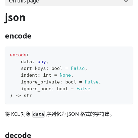
On this page
json
encode
encode
(
    data
:
any
,
    sort_keys
:
bool
=
False
,
    indent
:
int
=
None
,
    ignore_private
:
bool
=
False
,
    ignore_none
:
bool
=
False
) 
-
>
str
将 KCL 对象
序列化为 JSON 格式的字符串。
data
decode