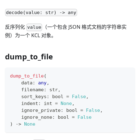
decode(value: str) -> any
反序列化
（一个包含 JSON 格式文档的字符串实
value
例）为一个 KCL 对象。
dump_to_file
dump_to_file
(
    data
:
any
,
    filename
:
str
,
    sort_keys
:
bool
=
False
,
    indent
:
int
=
None
,
    ignore_private
:
bool
=
False
,
    ignore_none
:
bool
=
False
) 
-
>
None