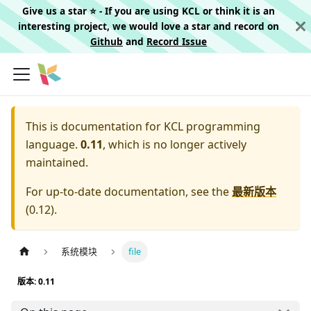
Give us a star ⭐️ - If you are using KCL or think it is an
interesting project, we would love a star and record on
Github
and
Record Issue
This is documentation for
KCL programming
language.
0.11
, which is no longer actively
maintained.
For up-to-date documentation, see the
最新版本
(
0.12
).
系统模块
file
版本: 0.11