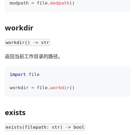
modpath 
=
 file
.
modpath
()
workdir
workdir() -> str
返回当前工作目录的路径。
import
 file
workdir 
=
 file
.
workdir
()
exists
exists(filepath: str) -> bool