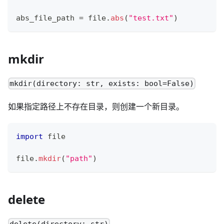
abs_file_path 
=
 file
.
abs
(
"test.txt"
)
mkdir
mkdir(directory: str, exists: bool=False)
如果指定路径上不存在目录，则创建一个新目录。
import
 file
file
.
mkdir
(
"path"
)
delete
delete(directory: str)