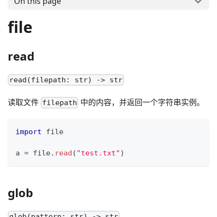
On this page
file
read
read(filepath: str) -> str
读取文件
中的内容，并返回一个字符串实例。
filepath
import
 file
a 
=
 file
.
read
(
"test.txt"
)
glob
glob(pattern: str) -> str