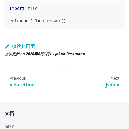
import
 file
value 
=
 file
.
current
()
编辑此页面
上次更新
on
2026年4月6日
by
Jakob Beckmann
Previous
Next
datetime
json
文档
简介