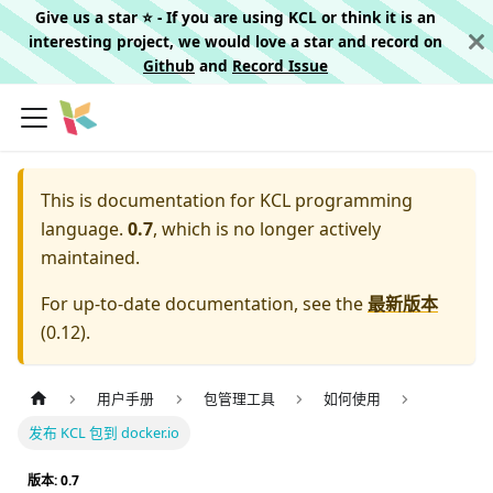
Give us a star ⭐️ - If you are using KCL or think it is an
interesting project, we would love a star and record on
Github
and
Record Issue
This is documentation for
KCL programming
language.
0.7
, which is no longer actively
maintained.
For up-to-date documentation, see the
最新版本
(
0.12
).
用户手册
包管理工具
如何使用
发布 KCL 包到 docker.io
版本: 0.7