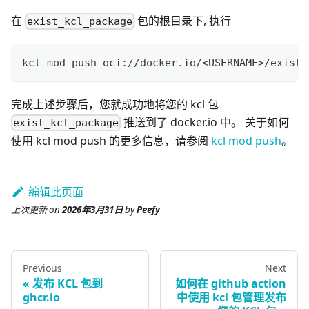
在
包的根目录下, 执行
exist_kcl_package
kcl mod push oci://docker.io/
<
USERNAME
>
/exist_
完成上述步骤后，您就成功地将您的 kcl 包
推送到了 docker.io 中。 关于如何
exist_kcl_package
使用 kcl mod push 的更多信息，请参阅
kcl mod push
。
编辑此页面
上次更新
on
2026年3月31日
by
Peefy
Previous
Next
发布 KCL 包到
如何在 github action
ghcr.io
中使用 kcl 包管理发布