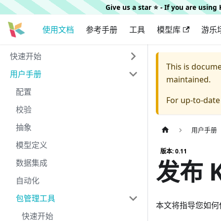
Give us a star ⭐️ - If you are usin
使用文档
参考手册
工具
模型库
游乐
快速开始
This is docum
用户手册
maintained.
配置
For up-to-dat
校验
抽象
用户手册
模型定义
版本: 0.11
发布 K
数据集成
自动化
包管理工具
本文将指导您如何使用 
快速开始