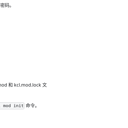
户的密码。
kcl.mod.lock 文
命令。
l mod init