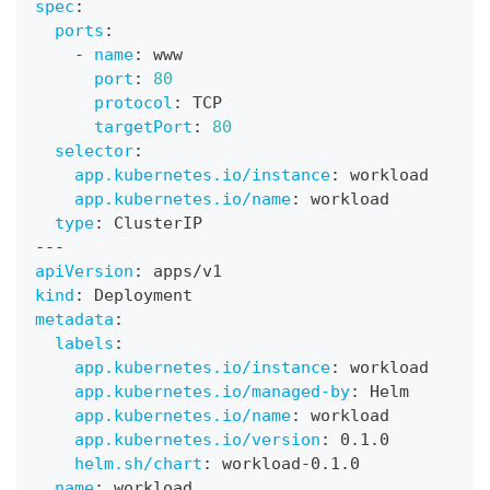
spec
:
ports
:
-
name
:
 www
port
:
80
protocol
:
 TCP
targetPort
:
80
selector
:
app.kubernetes.io/instance
:
 workload
app.kubernetes.io/name
:
 workload
type
:
 ClusterIP
---
apiVersion
:
 apps/v1
kind
:
 Deployment
metadata
:
labels
:
app.kubernetes.io/instance
:
 workload
app.kubernetes.io/managed-by
:
 Helm
app.kubernetes.io/name
:
 workload
app.kubernetes.io/version
:
 0.1.0
helm.sh/chart
:
 workload
-
0.1.0
name
:
 workload