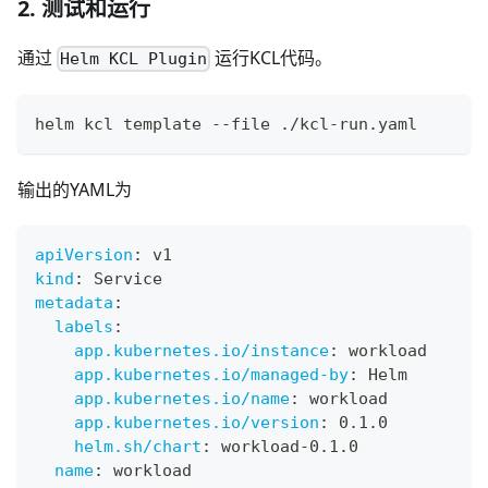
2. 测试和运行
通过
运行KCL代码。
Helm KCL Plugin
helm kcl template --file ./kcl-run.yaml
输出的YAML为
apiVersion
:
 v1
kind
:
 Service
metadata
:
labels
:
app.kubernetes.io/instance
:
 workload
app.kubernetes.io/managed-by
:
 Helm
app.kubernetes.io/name
:
 workload
app.kubernetes.io/version
:
 0.1.0
helm.sh/chart
:
 workload
-
0.1.0
name
:
 workload