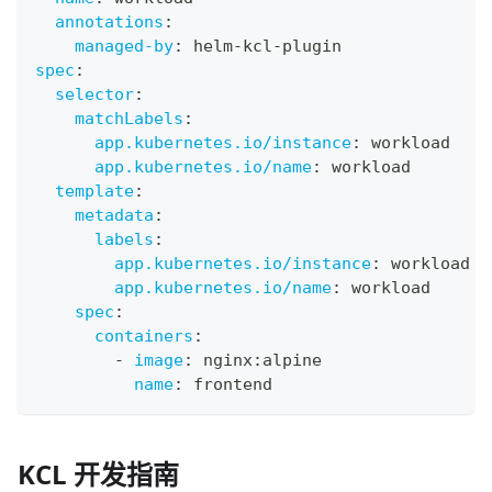
annotations
:
managed-by
:
 helm
-
kcl
-
plugin
spec
:
selector
:
matchLabels
:
app.kubernetes.io/instance
:
 workload
app.kubernetes.io/name
:
 workload
template
:
metadata
:
labels
:
app.kubernetes.io/instance
:
 workload
app.kubernetes.io/name
:
 workload
spec
:
containers
:
-
image
:
 nginx
:
alpine
name
:
 frontend
KCL 开发指南