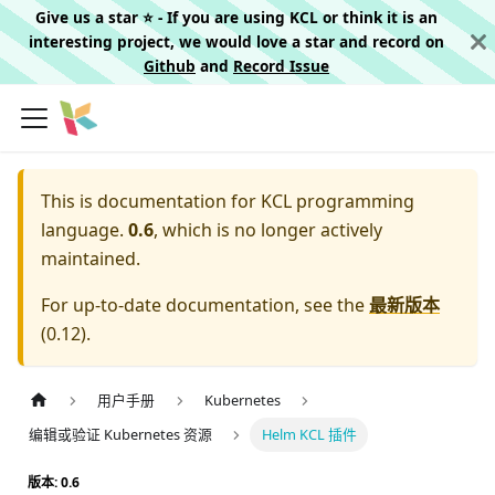
Give us a star ⭐️ - If you are using KCL or think it is an
interesting project, we would love a star and record on
Github
and
Record Issue
This is documentation for
KCL programming
language.
0.6
, which is no longer actively
maintained.
For up-to-date documentation, see the
最新版本
(
0.12
).
用户手册
Kubernetes
编辑或验证 Kubernetes 资源
Helm KCL 插件
版本: 0.6