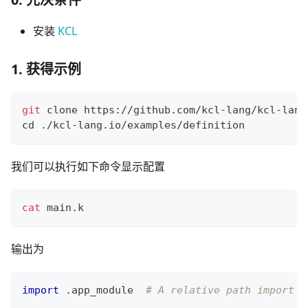
安装
KCL
1. 获得示例
git
 clone https://github.com/kcl-lang/kcl-lang
cd
 ./kcl-lang.io/examples/definition
我们可以执行如下命令显示配置
cat
 main.k
输出为
import
.
app_module  
# A relative path import