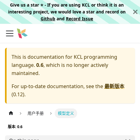
Give us a star ⭐️ - If you are using KCL or think it is an
interesting project, we would love a star and record on
Github
and
Record Issue
This is documentation for
KCL programming
language.
0.6
, which is no longer actively
maintained.
For up-to-date documentation, see the
最新版本
(
0.12
).
用户手册
模型定义
版本: 0.6