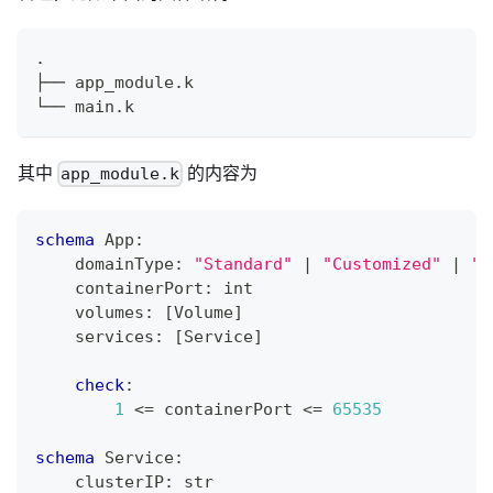
.
├── app_module.k
└── main.k
其中
的内容为
app_module.k
schema
 App
:
    domainType
:
"Standard"
|
"Customized"
|
"G
    containerPort
:
int
    volumes
:
[
Volume
]
    services
:
[
Service
]
check
:
1
<=
 containerPort 
<=
65535
schema
 Service
:
    clusterIP
:
str