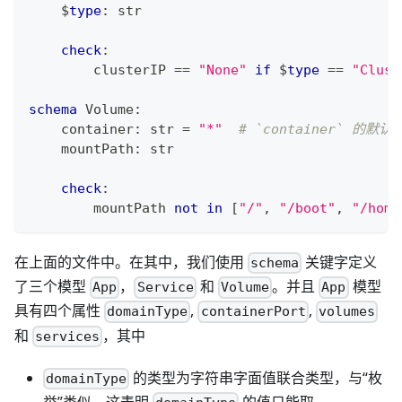
    $
type
:
str
check
:
        clusterIP 
==
"None"
if
 $
type
==
"Clust
schema
 Volume
:
    container
:
str
=
"*"
# `container` 的默认
    mountPath
:
str
check
:
        mountPath 
not
in
[
"/"
,
"/boot"
,
"/home
在上面的文件中。在其中，我们使用
关键字定义
schema
了三个模型
，
和
。并且
模型
App
Service
Volume
App
具有四个属性
,
,
domainType
containerPort
volumes
和
，其中
services
的类型为字符串字面值联合类型，与“枚
domainType
举”类似，这表明
的值只能取