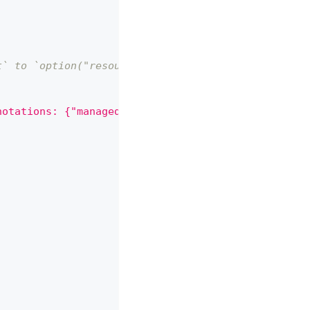
t` to `option("resource_list")
notations: {"managed-by" = "kustomize-kcl"}} for r