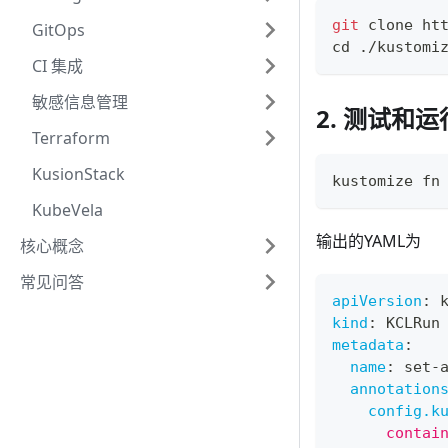
git
 clone ht
GitOps
cd
 ./kustomi
CI 集成
敏感信息管理
2. 测试和运
Terraform
KusionStack
kustomize fn
KubeVela
输出的YAML为
核心概念
常见问答
apiVersion
:
 
kind
:
 KCLRun
metadata
:
name
:
 set
-
annotation
config.k
      contai