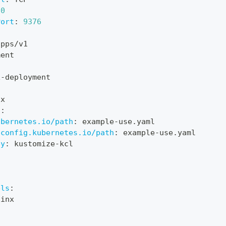
80
Port
:
9376
apps/v1
ment
x
-
deployment
nx
s
:
ubernetes.io/path
:
 example
-
use.yaml
.config.kubernetes.io/path
:
 example
-
use.yaml
by
:
 kustomize
-
kcl
3
els
:
ginx
: