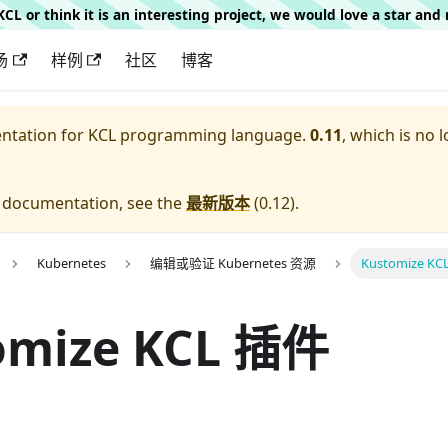
g KCL or think it is an interesting project, we would love a star an
场
样例
社区
博客
entation for
KCL programming language.
0.11
, which is no 
e documentation, see the
最新版本
(
0.12
).
Kubernetes
编辑或验证 Kubernetes 资源
Kustomize K
omize KCL 插件