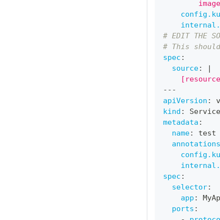
        imag
config.k
internal
# EDIT THE S
# This shoul
spec
:
source
:
|
    [resourc
---
apiVersion
:
 
kind
:
 Servic
metadata
:
name
:
 test
annotation
config.k
internal
spec
:
selector
:
app
:
 MyA
ports
:
-
protoc