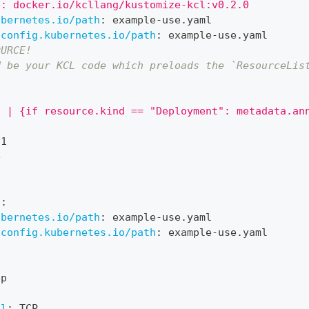
e: docker.io/kcllang/kustomize-kcl:v0.2.0
ubernetes.io/path
:
 example
-
use.yaml
.config.kubernetes.io/path
:
 example
-
use.yaml
OURCE!
d be your KCL code which preloads the `ResourceLis
e | {if resource.kind == "Deployment": metadata.an
v1
e
s
:
ubernetes.io/path
:
 example
-
use.yaml
.config.kubernetes.io/path
:
 example
-
use.yaml
pp
ol
:
 TCP