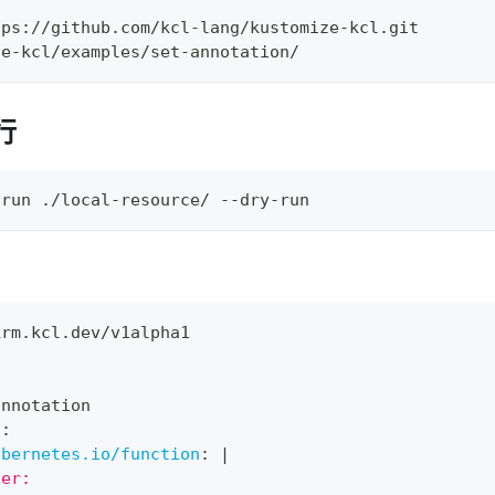
tps://github.com/kcl-lang/kustomize-kcl.git
ze-kcl/examples/set-annotation/
行
 run ./local-resource/ --dry-run
krm.kcl.dev/v1alpha1
annotation
s
:
ubernetes.io/function
:
|
ner: