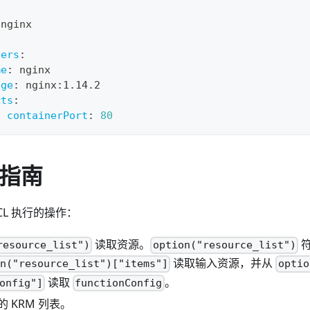
:
 nginx
ners
:
me
:
 nginx
age
:
 nginx
:
1.14.2
rts
:
-
containerPort
:
80
发指南
CL 执行的操作：
读取资源。
resource_list")
option("resource_list")
读取输入资源，并从
on("resource_list")["items"]
optio
读取
。
onfig"]
functionConfig
 KRM 列表。