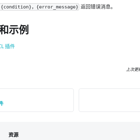
返回错误消息。
 {condition}，{error_message}
和示例
KCL 插件
上次更
插件
资源