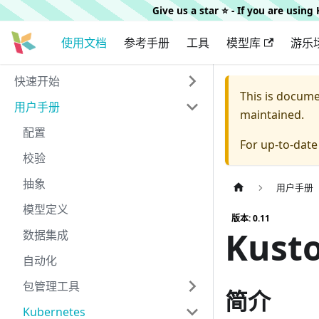
Give us a star ⭐️ - If you are usin
使用文档
参考手册
工具
模型库
游乐
快速开始
This is docum
用户手册
maintained.
配置
For up-to-dat
校验
抽象
用户手册
模型定义
版本: 0.11
Kust
数据集成
自动化
包管理工具
简介
Kubernetes