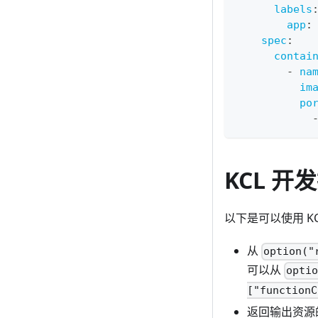
labels
app
:
spec
:
contai
-
na
im
po
KCL 开
以下是可以使用 K
从
option("
可以从
opti
["functionC
返回输出资源的