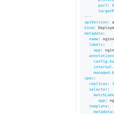
port
:
target
---
apiVersion
:
 
kind
:
 Deploy
metadata
:
name
:
 ngin
labels
:
app
:
 ngi
annotation
config.k
internal
managed-
spec
:
replicas
:
selector
:
matchLab
app
:
 n
template
:
metadata