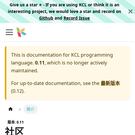
Give us a star ⭐️ - If you are using KCL or think it is an
interesting project, we would love a star and record on
Github
and
Record Issue
This is documentation for
KCL programming
language.
0.11
, which is no longer actively
maintained.
For up-to-date documentation, see the
最新版本
(
0.12
).
简介
版本: 0.11
社区