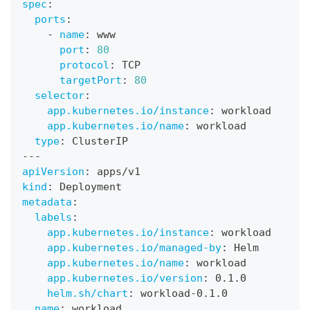
spec
:
ports
:
-
name
:
 www
port
:
80
protocol
:
 TCP
targetPort
:
80
selector
:
app.kubernetes.io/instance
:
 workload
app.kubernetes.io/name
:
 workload
type
:
 ClusterIP
---
apiVersion
:
 apps/v1
kind
:
 Deployment
metadata
:
labels
:
app.kubernetes.io/instance
:
 workload
app.kubernetes.io/managed-by
:
 Helm
app.kubernetes.io/name
:
 workload
app.kubernetes.io/version
:
 0.1.0
helm.sh/chart
:
 workload
-
0.1.0
name
:
 workload