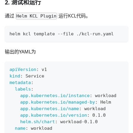
2. 测试和运行
通过
运行KCL代码。
Helm KCL Plugin
helm kcl template --file ./kcl-run.yaml
输出的YAML为
apiVersion
:
 v1
kind
:
 Service
metadata
:
labels
:
app.kubernetes.io/instance
:
 workload
app.kubernetes.io/managed-by
:
 Helm
app.kubernetes.io/name
:
 workload
app.kubernetes.io/version
:
 0.1.0
helm.sh/chart
:
 workload
-
0.1.0
name
:
 workload