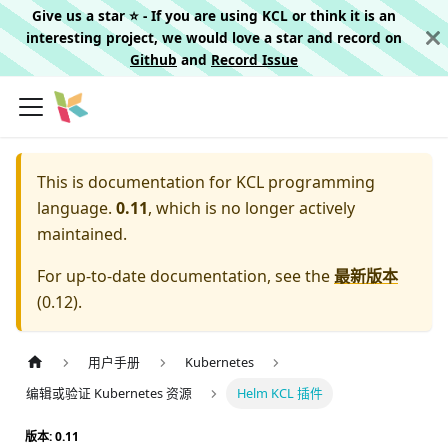
Give us a star ⭐️ - If you are using KCL or think it is an
interesting project, we would love a star and record on
Github
and
Record Issue
This is documentation for
KCL programming
language.
0.11
, which is no longer actively
maintained.
For up-to-date documentation, see the
最新版本
(
0.12
).
用户手册
Kubernetes
编辑或验证 Kubernetes 资源
Helm KCL 插件
版本: 0.11