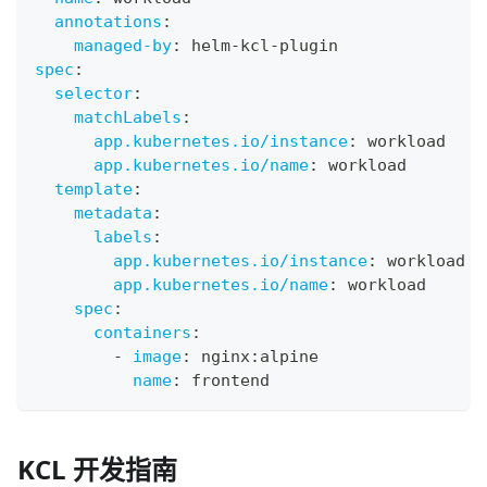
annotations
:
managed-by
:
 helm
-
kcl
-
plugin
spec
:
selector
:
matchLabels
:
app.kubernetes.io/instance
:
 workload
app.kubernetes.io/name
:
 workload
template
:
metadata
:
labels
:
app.kubernetes.io/instance
:
 workload
app.kubernetes.io/name
:
 workload
spec
:
containers
:
-
image
:
 nginx
:
alpine
name
:
 frontend
KCL 开发指南