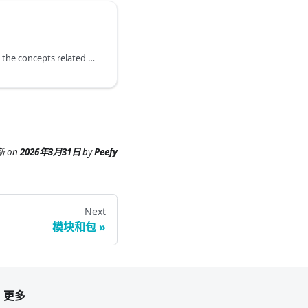
This section mainly covers the concepts related to types and definitions.
新
on
2026年3月31日
by
Peefy
Next
模块和包
更多