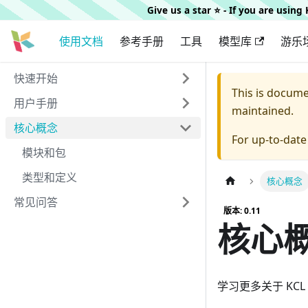
Give us a star ⭐️ - If you are usin
使用文档
参考手册
工具
模型库
游乐
快速开始
This is docum
用户手册
maintained.
核心概念
For up-to-dat
模块和包
类型和定义
核心概念
常见问答
版本: 0.11
核心
学习更多关于 KC