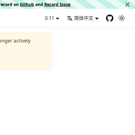
d record on
Github
and
Record Issue
0.11
简体中文
longer actively