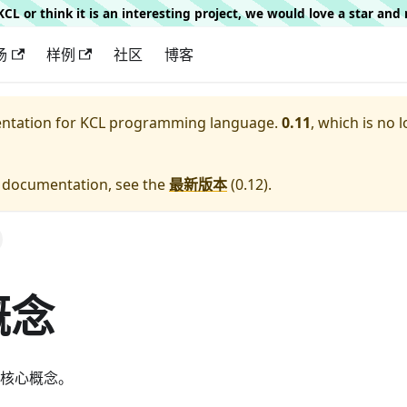
g KCL or think it is an interesting project, we would love a star an
场
样例
社区
博客
entation for
KCL programming language.
0.11
, which is no 
e documentation, see the
最新版本
(
0.12
).
概念
L 核心概念。