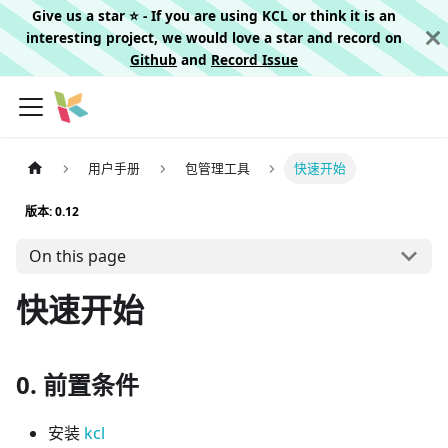
Give us a star ⭐️ - If you are using KCL or think it is an
interesting project, we would love a star and record on
Github
and
Record Issue
用户手册
包管理工具
快速开始
版本: 0.12
On this page
快速开始
0. 前置条件
安装
kcl