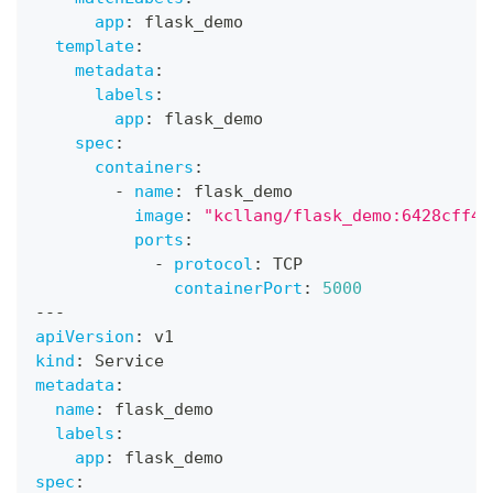
app
:
 flask_demo
template
:
metadata
:
labels
:
app
:
 flask_demo
spec
:
containers
:
-
name
:
 flask_demo
image
:
"kcllang/flask_demo:6428cff43
ports
:
-
protocol
:
 TCP
containerPort
:
5000
---
apiVersion
:
 v1
kind
:
 Service
metadata
:
name
:
 flask_demo
labels
:
app
:
 flask_demo
spec
: