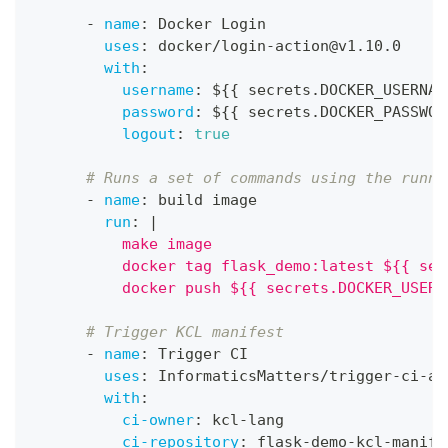
-
name
:
 Docker Login
uses
:
 docker/login
-
action@v1.10.0
with
:
username
:
 $
{
{
 secrets.DOCKER_USERNAM
password
:
 $
{
{
 secrets.DOCKER_PASSWOR
logout
:
true
# Runs a set of commands using the runne
-
name
:
 build image
run
:
|
          make image
          docker tag flask_demo:latest ${{ sec
          docker push ${{ secrets.DOCKER_USERN
# Trigger KCL manifest
-
name
:
 Trigger CI
uses
:
 InformaticsMatters/trigger
-
ci
-
ac
with
:
ci-owner
:
 kcl
-
lang
ci-repository
:
 flask
-
demo
-
kcl
-
manife