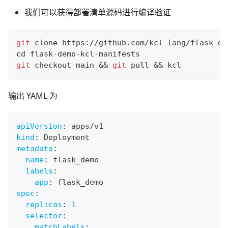
我们可以获得部署清单源码进行编译验证
git
 clone https://github.com/kcl-lang/flask-de
cd
 flask-demo-kcl-manifests
git
 checkout main 
&&
git
 pull 
&&
 kcl
输出 YAML 为
apiVersion
:
 apps/v1
kind
:
 Deployment
metadata
:
name
:
 flask_demo
labels
:
app
:
 flask_demo
spec
:
replicas
:
1
selector
:
matchLabels
: