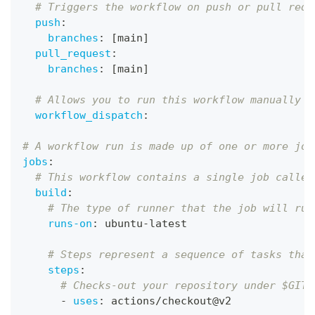
# Triggers the workflow on push or pull requ
push
:
branches
:
[
main
]
pull_request
:
branches
:
[
main
]
# Allows you to run this workflow manually f
workflow_dispatch
:
# A workflow run is made up of one or more job
jobs
:
# This workflow contains a single job called
build
:
# The type of runner that the job will run
runs-on
:
 ubuntu
-
latest
# Steps represent a sequence of tasks that
steps
:
# Checks-out your repository under $GITH
-
uses
:
 actions/checkout@v2