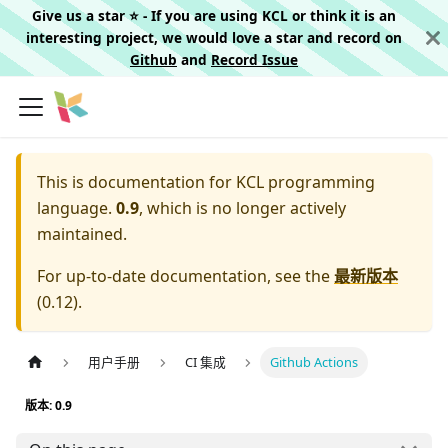
Give us a star ⭐️ - If you are using KCL or think it is an
interesting project, we would love a star and record on
Github
and
Record Issue
This is documentation for
KCL programming
language.
0.9
, which is no longer actively
maintained.
For up-to-date documentation, see the
最新版本
(
0.12
).
用户手册
CI 集成
Github Actions
版本: 0.9