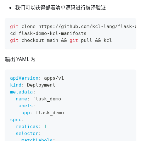
我们可以获得部署清单源码进行编译验证
git
 clone https://github.com/kcl-lang/flask-de
cd
 flask-demo-kcl-manifests
git
 checkout main 
&&
git
 pull 
&&
 kcl
输出 YAML 为
apiVersion
:
 apps/v1
kind
:
 Deployment
metadata
:
name
:
 flask_demo
labels
:
app
:
 flask_demo
spec
:
replicas
:
1
selector
:
matchLabels
: