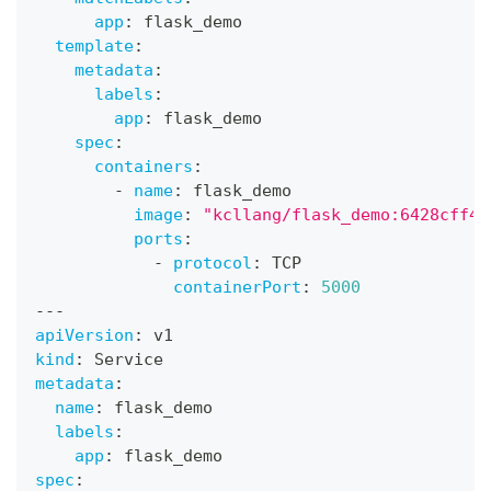
app
:
 flask_demo
template
:
metadata
:
labels
:
app
:
 flask_demo
spec
:
containers
:
-
name
:
 flask_demo
image
:
"kcllang/flask_demo:6428cff43
ports
:
-
protocol
:
 TCP
containerPort
:
5000
---
apiVersion
:
 v1
kind
:
 Service
metadata
:
name
:
 flask_demo
labels
:
app
:
 flask_demo
spec
: