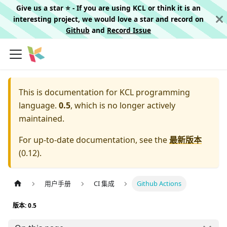
Give us a star ⭐️ - If you are using KCL or think it is an
interesting project, we would love a star and record on
Github
and
Record Issue
This is documentation for
KCL programming
language.
0.5
, which is no longer actively
maintained.
For up-to-date documentation, see the
最新版本
(
0.12
).
用户手册
CI 集成
Github Actions
版本: 0.5