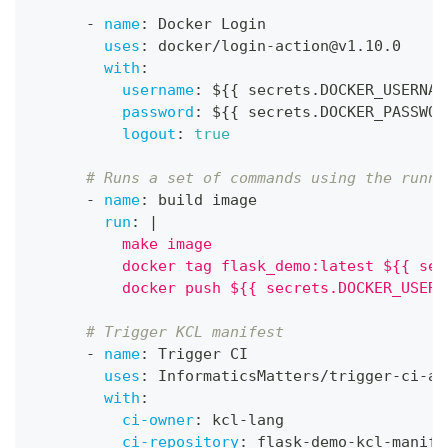
-
name
:
 Docker Login
uses
:
 docker/login
-
action@v1.10.0
with
:
username
:
 $
{
{
 secrets.DOCKER_USERNAM
password
:
 $
{
{
 secrets.DOCKER_PASSWOR
logout
:
true
# Runs a set of commands using the runne
-
name
:
 build image
run
:
|
          make image
          docker tag flask_demo:latest ${{ sec
          docker push ${{ secrets.DOCKER_USERN
# Trigger KCL manifest
-
name
:
 Trigger CI
uses
:
 InformaticsMatters/trigger
-
ci
-
ac
with
:
ci-owner
:
 kcl
-
lang
ci-repository
:
 flask
-
demo
-
kcl
-
manife