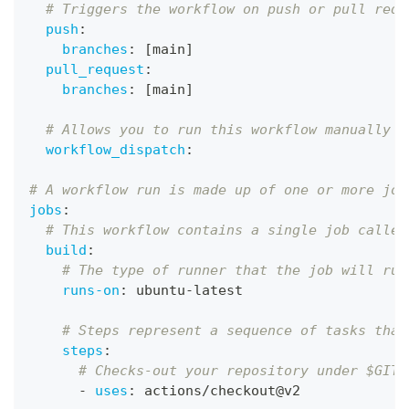
# Triggers the workflow on push or pull requ
push
:
branches
:
[
main
]
pull_request
:
branches
:
[
main
]
# Allows you to run this workflow manually f
workflow_dispatch
:
# A workflow run is made up of one or more job
jobs
:
# This workflow contains a single job called
build
:
# The type of runner that the job will run
runs-on
:
 ubuntu
-
latest
# Steps represent a sequence of tasks that
steps
:
# Checks-out your repository under $GITH
-
uses
:
 actions/checkout@v2