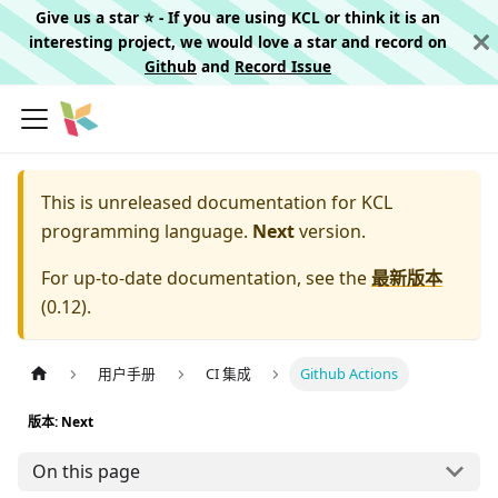
Give us a star ⭐️ - If you are using KCL or think it is an
interesting project, we would love a star and record on
Github
and
Record Issue
This is unreleased documentation for
KCL
programming language.
Next
version.
For up-to-date documentation, see the
最新版本
(
0.12
).
用户手册
CI 集成
Github Actions
版本: Next
On this page