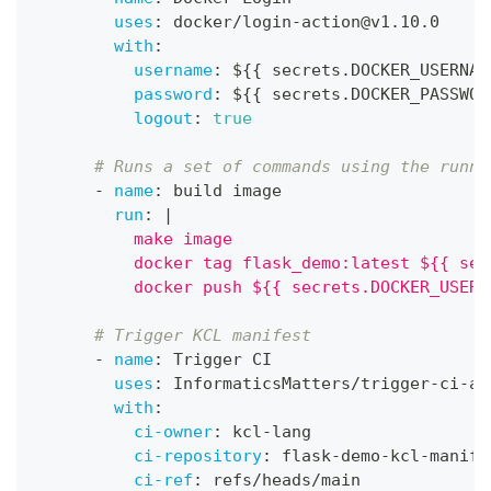
uses
:
 docker/login
-
action@v1.10.0
with
:
username
:
 $
{
{
 secrets.DOCKER_USERNAM
password
:
 $
{
{
 secrets.DOCKER_PASSWOR
logout
:
true
# Runs a set of commands using the runne
-
name
:
 build image
run
:
|
          make image
          docker tag flask_demo:latest ${{ sec
          docker push ${{ secrets.DOCKER_USERN
# Trigger KCL manifest
-
name
:
 Trigger CI
uses
:
 InformaticsMatters/trigger
-
ci
-
ac
with
:
ci-owner
:
 kcl
-
lang
ci-repository
:
 flask
-
demo
-
kcl
-
manife
ci-ref
:
 refs/heads/main