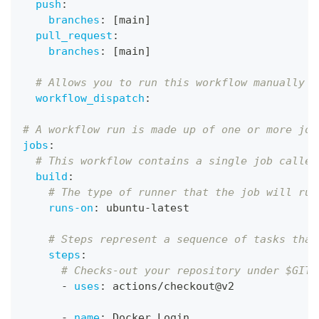
push
:
branches
:
[
main
]
pull_request
:
branches
:
[
main
]
# Allows you to run this workflow manually f
workflow_dispatch
:
# A workflow run is made up of one or more job
jobs
:
# This workflow contains a single job called
build
:
# The type of runner that the job will run
runs-on
:
 ubuntu
-
latest
# Steps represent a sequence of tasks that
steps
:
# Checks-out your repository under $GITH
-
uses
:
 actions/checkout@v2
-
name
:
 Docker Login