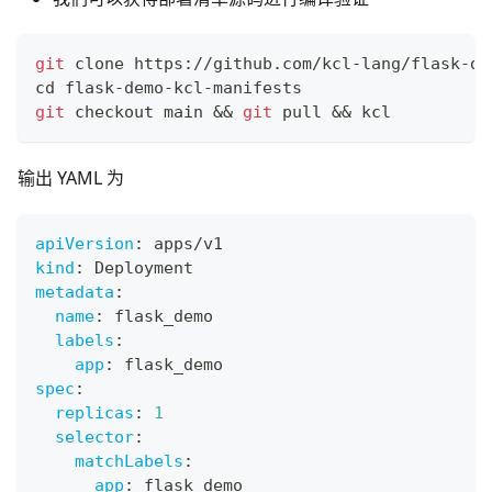
git
 clone https://github.com/kcl-lang/flask-de
cd
 flask-demo-kcl-manifests
git
 checkout main 
&&
git
 pull 
&&
 kcl
输出 YAML 为
apiVersion
:
 apps/v1
kind
:
 Deployment
metadata
:
name
:
 flask_demo
labels
:
app
:
 flask_demo
spec
:
replicas
:
1
selector
:
matchLabels
:
app
:
 flask_demo