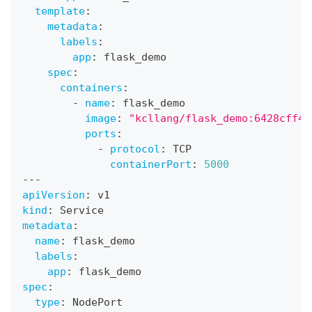
template
:
metadata
:
labels
:
app
:
 flask_demo
spec
:
containers
:
-
name
:
 flask_demo
image
:
"kcllang/flask_demo:6428cff43
ports
:
-
protocol
:
 TCP
containerPort
:
5000
---
apiVersion
:
 v1
kind
:
 Service
metadata
:
name
:
 flask_demo
labels
:
app
:
 flask_demo
spec
:
type
:
 NodePort