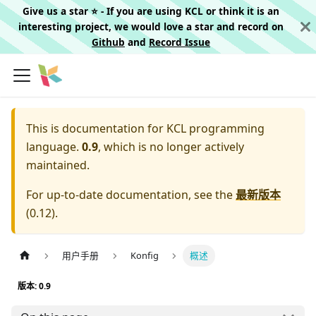
Give us a star ⭐️ - If you are using KCL or think it is an
interesting project, we would love a star and record on
Github
and
Record Issue
This is documentation for
KCL programming
language.
0.9
, which is no longer actively
maintained.
For up-to-date documentation, see the
最新版本
(
0.12
).
用户手册
Konfig
概述
版本: 0.9