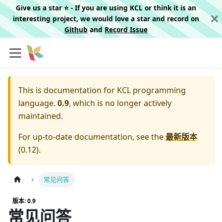
Give us a star ⭐️ - If you are using KCL or think it is an
interesting project, we would love a star and record on
Github
and
Record Issue
This is documentation for
KCL programming
language.
0.9
, which is no longer actively
maintained.
For up-to-date documentation, see the
最新版本
(
0.12
).
常见问答
版本: 0.9
常见问答